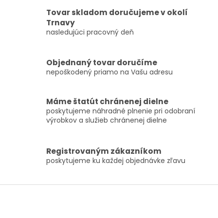
v
a
Tovar skladom doručujeme v okolí
a
c
Trnavy
n
i
i
nasledujúci pracovný deň
e
e
p
r
Objednaný tovar doručíme
v
k
nepoškodený priamo na Vašu adresu
y
v
ý
Máme štatút chránenej dielne
p
poskytujeme náhradné plnenie pri odobraní
i
výrobkov a služieb chránenej dielne
s
u
Registrovaným zákazníkom
poskytujeme ku každej objednávke zľavu
Z
á
p