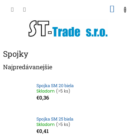
Prejsť
NÁKU
na
obsah
KOŠÍK
Spojky
Najpredávanejšie
Spojka SM 20 biela
Skladom
(>5 ks)
€0,36
Spojka SM 25 biela
Skladom
(>5 ks)
€0,41