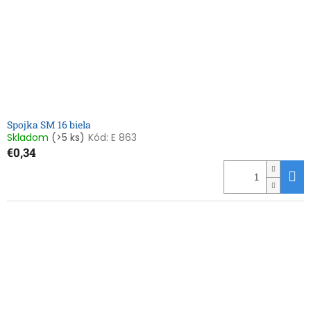
o
o
d
v
u
k
t
o
v
Spojka SM 16 biela
Skladom
(>5 ks)
Kód:
E 863
€0,34