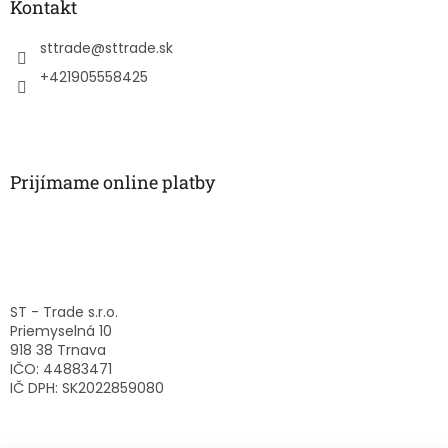
ä
Kontakt
t
i
sttrade
@
sttrade.sk
e
+421905558425
Prijímame online platby
ST - Trade s.r.o.
Priemyselná 10
918 38 Trnava
IČO: 44883471
IČ DPH: SK2022859080