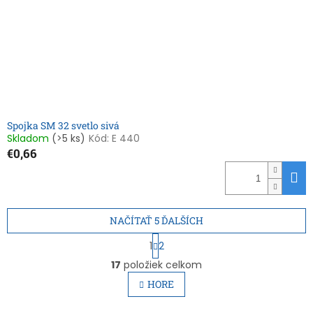
Spojka SM 32 svetlo sivá
Skladom
(>5 ks)
Kód:
E 440
€0,66
NAČÍTAŤ 5 ĎALŠÍCH
S
1
2
t
O
r
17
položiek celkom
v
á
l
HORE
n
á
k
d
o