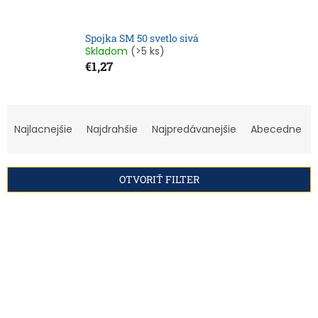
Spojka SM 50 svetlo sivá
Skladom
(>5 ks)
€1,27
R
a
Najlacnejšie
Najdrahšie
Najpredávanejšie
Abecedne
d
e
n
OTVORIŤ FILTER
i
e
V
p
ý
r
p
o
i
d
s
u
p
k
r
t