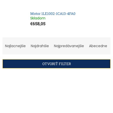
Motor 1LE1002-1CA13-4FA0
Skladom
€658,05
R
a
Najlacnejšie
Najdrahšie
Najpredávanejšie
Abecedne
d
e
n
OTVORIŤ FILTER
i
e
V
p
ý
r
p
o
i
d
s
u
p
k
r
t