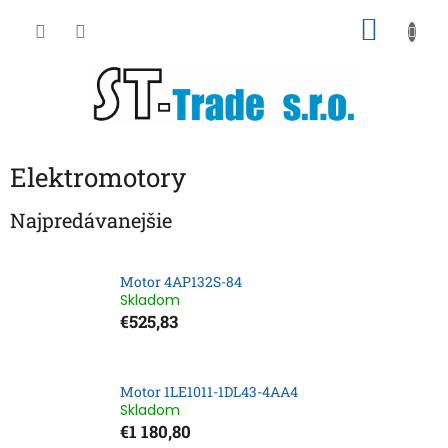
Prejsť
NÁKU
na
obsah
KOŠÍK
Elektromotory
Najpredávanejšie
Motor 4AP132S-84
Skladom
€525,83
Motor 1LE1011-1DL43-4AA4
Skladom
€1 180,80