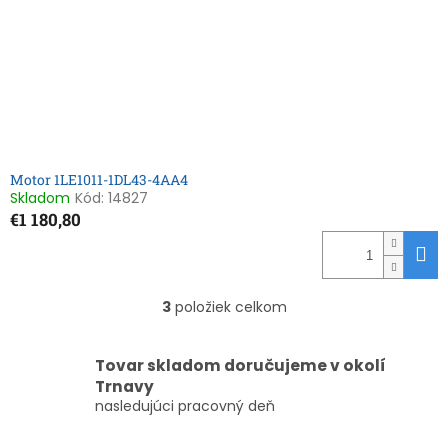
Motor 1LE1011-1DL43-4AA4
Skladom
Kód:
14827
€1 180,80
3
položiek celkom
O
v
l
Tovar skladom doručujeme v okolí
á
Trnavy
d
nasledujúci pracovný deň
a
c