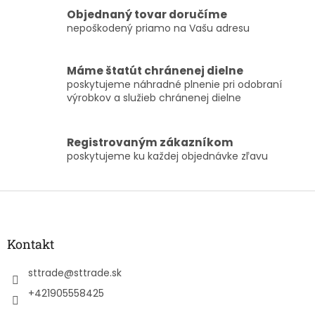
i
e
Objednaný tovar doručíme
p
nepoškodený priamo na Vašu adresu
r
v
k
Máme štatút chránenej dielne
y
poskytujeme náhradné plnenie pri odobraní
v
výrobkov a služieb chránenej dielne
ý
p
i
Registrovaným zákazníkom
s
poskytujeme ku každej objednávke zľavu
u
Z
á
p
ä
Kontakt
t
i
sttrade
@
sttrade.sk
e
+421905558425