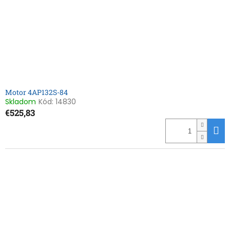
o
o
d
v
u
k
t
o
v
Motor 4AP132S-84
Skladom
Kód:
14830
€525,83