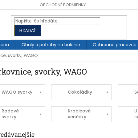
OBCHODNÉ PODMIENKY
HĽADAŤ
iena
Obaly a potreby na balenie
Ochranné pracovné
ice, svorky, WAGO
rkovnice, svorky, WAGO
WAGO svorky
Čokoládky
S
Radové
Krabicové
U
svorky
venčeky
s
redávanejšie