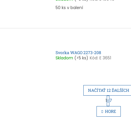
50 ks v balení
Svorka WAGO 2273-208
Skladom
(>5 ks)
Kód:
E 3651
NAČÍTAŤ 12 ĎALŠÍCH
S
1
7
O
t
r
v
HORE
á
l
n
á
k
d
o
a