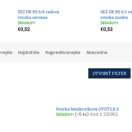
SEZ DK RS 6/6 radova
SEZ DK RS 6/1 r
svorka cervena
svorka modra
Skladom
Skladom
€0,52
€0,52
cnejšie
Najdrahšie
Najpredávanejšie
Abecedne
OTVORIŤ FILTER
Svorka bezskrutkova OVOT2,5-2
Skladom
(>5 ks)
Kód:
E 225952