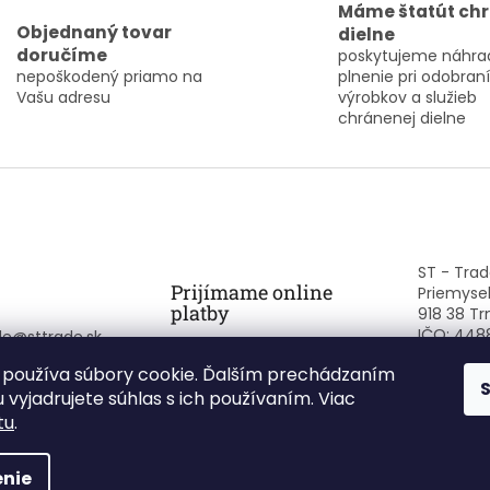
v
Máme štatút ch
c
a
Objednaný tovar
dielne
i
n
doručíme
poskytujeme náhra
e
i
nepoškodený priamo na
plnenie pri odobraní
e
p
Vašu adresu
výrobkov a služieb
r
chránenej dielne
v
k
y
v
ý
p
i
s
ST - Trade
u
Prijímame online
Priemysel
platby
918 38 Tr
IČO: 448
de
@
sttrade.sk
IČ DPH: 
905558425
používa súbory cookie. Ďalším prechádzaním
 vyjadrujete súhlas s ich používaním. Viac
tu
.
nie
yhradené.