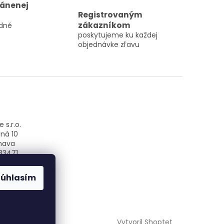
ránenej
Registrovaným
zákazníkom
dné
poskytujeme ku každej
objednávke zľavu
 s.r.o.
ná 10
nava
83471
SK2022859080
Súhlasím
Vytvoril Shoptet