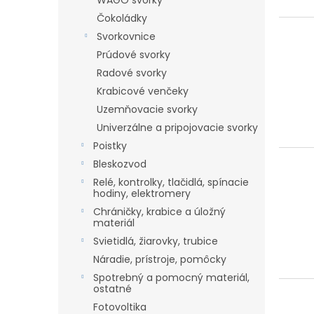
o
WAGO svorky
o
d
Čokoládky
v
u
Svorkovnice
k
Prúdové svorky
t
Radové svorky
o
Krabicové venčeky
v
Uzemňovacie svorky
Univerzálne a pripojovacie svorky
Poistky
Bleskozvod
Relé, kontrolky, tlačidlá, spínacie
hodiny, elektromery
Chráničky, krabice a úložný
materiál
Svietidlá, žiarovky, trubice
Náradie, prístroje, pomôcky
Spotrebný a pomocný materiál,
ostatné
Fotovoltika