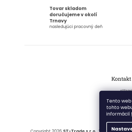
Tovar skladom
doručujeme v okolí
Trnavy
nasledujúci pracovný deň
Z
á
p
ä
t
Kontakt
i
e
sttra
+421
Tento web 
tohto webu
informácií
Nastave
Copyright 2026
ST-Trade s.r.o.
. Všetky práva v