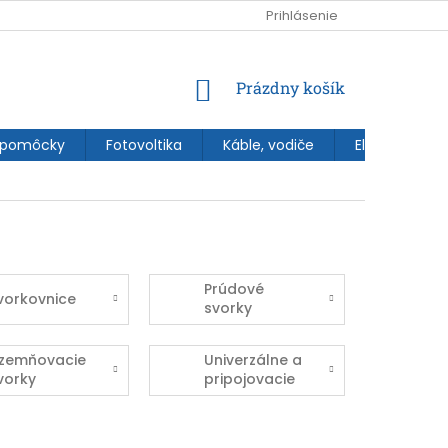
Prihlásenie
NÁKUPNÝ
Prázdny košík
KOŠÍK
 pomôcky
Fotovoltika
Káble, vodiče
Elektroinštal
Prúdové
vorkovnice
svorky
zemňovacie
Univerzálne a
vorky
pripojovacie
svorky