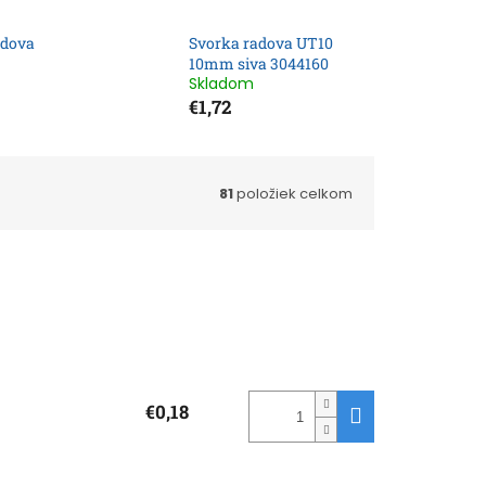
adova
Svorka radova UT10
10mm siva 3044160
Skladom
€1,72
81
položiek celkom
€0,18