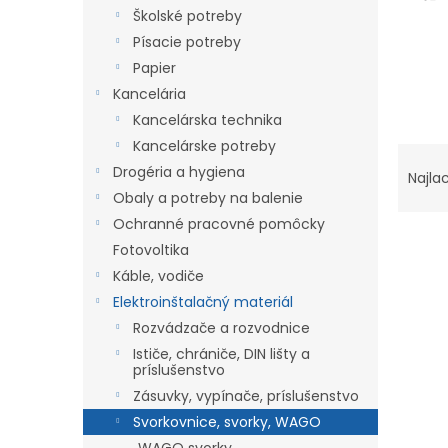
Školské potreby
Písacie potreby
Papier
Kancelária
Kancelárska technika
Kancelárske potreby
R
Drogéria a hygiena
a
Najla
d
Obaly a potreby na balenie
e
Ochranné pracovné pomôcky
n
Fotovoltika
i
Káble, vodiče
e
V
Elektroinštalačný materiál
p
ý
r
Rozvádzače a rozvodnice
p
o
Ističe, chrániče, DIN lišty a
i
príslušenstvo
d
s
u
Zásuvky, vypínače, príslušenstvo
p
k
Svorkovnice, svorky, WAGO
r
t