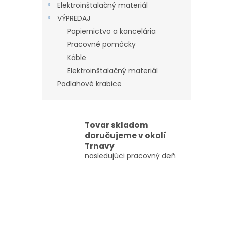
Elektroinštalačný materiál
VÝPREDAJ
Papiernictvo a kancelária
Pracovné pomôcky
Káble
Elektroinštalačný materiál
Podlahové krabice
Tovar skladom
doručujeme v okolí
Trnavy
nasledujúci pracovný deň
Z
á
p