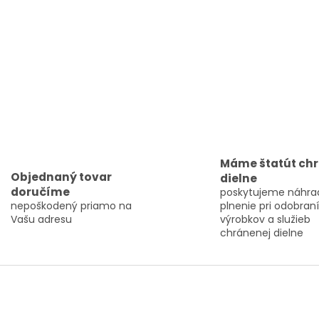
Máme štatút ch
Objednaný tovar
dielne
doručíme
poskytujeme náhra
nepoškodený priamo na
plnenie pri odobraní
Vašu adresu
výrobkov a služieb
chránenej dielne