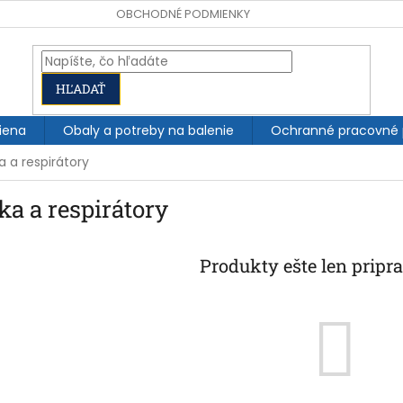
OBCHODNÉ PODMIENKY
HĽADAŤ
iena
Obaly a potreby na balenie
Ochranné pracovné
a a respirátory
a a respirátory
Produkty ešte len pripr