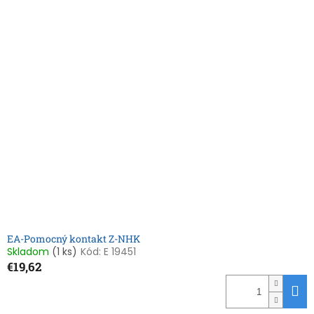
e
V
p
ý
r
p
o
i
d
s
u
p
k
r
t
o
o
d
v
u
k
t
o
v
EA-Pomocný kontakt Z-NHK
Skladom
(1 ks)
Kód:
E 19451
€19,62