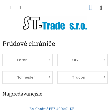
Prejsť
NÁKU
na
obsah
KOŠÍK
Prúdové chrániče
Eaton
OEZ
Schneider
Tracon
Najpredávanejšie
EA-Chránič PF7-40/4/01-DE