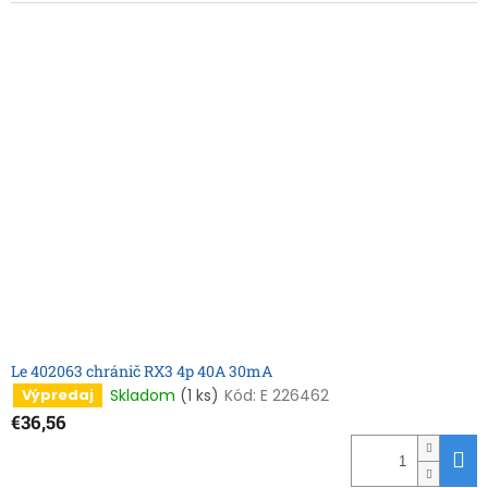
Le 402063 chránič RX3 4p 40A 30mA
Skladom
(1 ks)
Kód:
E 226462
Výpredaj
€36,56