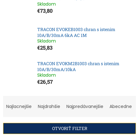
Skladom
€73,80
TRACON EVOKEB1003 chran s istenim
10A/B/30mA 6kA AC 1M
Skladom
€25,83
TRACON EVOKM2B1003 chran s istenim
10A/B/30mA/10kA
Skladom
€26,57
R
a
Najlacnejšie
Najdrahšie
Najpredávanejšie
Abecedne
d
e
n
OTVORIŤ FILTER
i