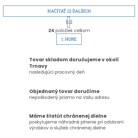
NAČÍTAŤ 12 ĎALŠÍCH
S
1
2
t
O
r
24
položiek celkom
v
á
l
HORE
n
á
k
d
o
v
a
Tovar skladom doručujeme v okolí
a
c
Trnavy
n
i
i
nasledujúci pracovný deň
e
e
p
r
Objednaný tovar doručíme
v
k
nepoškodený priamo na Vašu adresu
y
v
ý
Máme štatút chránenej dielne
p
poskytujeme náhradné plnenie pri odobraní
i
výrobkov a služieb chránenej dielne
s