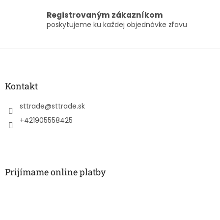
u
Registrovaným zákazníkom
poskytujeme ku každej objednávke zľavu
Z
á
p
ä
Kontakt
t
i
sttrade
@
sttrade.sk
e
+421905558425
Prijímame online platby