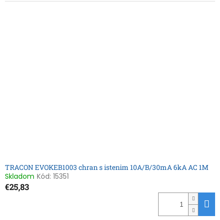
TRACON EVOKEB1003 chran s istenim 10A/B/30mA 6kA AC 1M
Skladom
Kód:
15351
€25,83