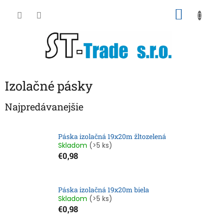
Prejsť
NÁKU
na
obsah
KOŠÍK
Izolačné pásky
Najpredávanejšie
Páska izolačná 19x20m žltozelená
Skladom
(>5 ks)
€0,98
Páska izolačná 19x20m biela
Skladom
(>5 ks)
€0,98