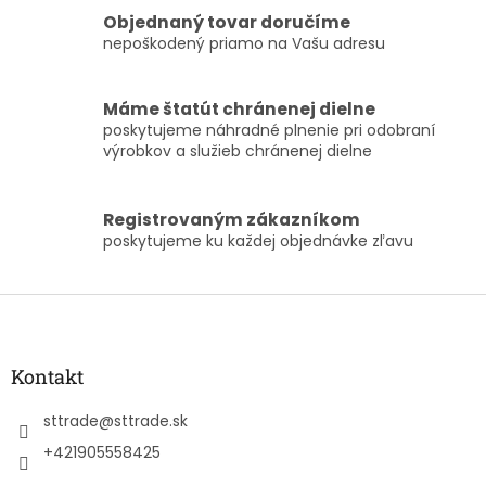
i
e
Objednaný tovar doručíme
p
nepoškodený priamo na Vašu adresu
r
v
k
Máme štatút chránenej dielne
y
poskytujeme náhradné plnenie pri odobraní
v
výrobkov a služieb chránenej dielne
ý
p
i
Registrovaným zákazníkom
s
poskytujeme ku každej objednávke zľavu
u
Z
á
p
ä
Kontakt
t
i
sttrade
@
sttrade.sk
e
+421905558425