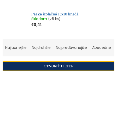
Páska izolačná 15x10 hnedá
Skladom
(>5 ks)
€0,41
R
a
Najlacnejšie
Najdrahšie
Najpredávanejšie
Abecedne
d
e
n
OTVORIŤ FILTER
i
e
V
p
ý
r
p
o
i
d
s
u
p
k
r
t