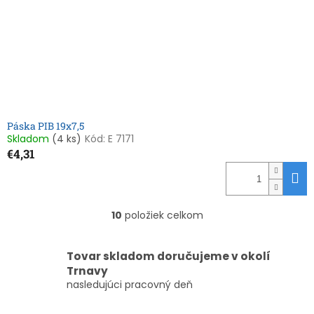
Páska PIB 19x7,5
Skladom
(4 ks)
Kód:
E 7171
€4,31
10
položiek celkom
O
v
l
Tovar skladom doručujeme v okolí
á
Trnavy
d
nasledujúci pracovný deň
a
c