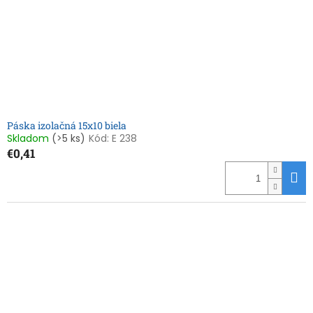
o
o
d
v
u
k
t
o
v
Páska izolačná 15x10 biela
Skladom
(>5 ks)
Kód:
E 238
€0,41