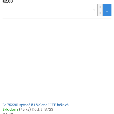
€2,83
Le 752201 spínač č.1 Valena LIFE béžová
Skladom
(>5 ks)
Kód:
E 18723