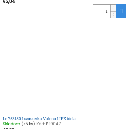
€5,04
Le 753180 1xzásuvka Valena LIFE biela
Skladom
(>5 ks)
Kód:
E 19047