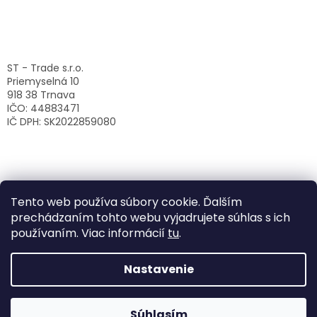
ST - Trade s.r.o.
Priemyselná 10
918 38 Trnava
IČO: 44883471
IČ DPH: SK2022859080
Tento web používa súbory cookie. Ďalším
prechádzaním tohto webu vyjadrujete súhlas s ich
používaním. Viac informácií
tu
.
Nastavenie
Vytvoril Shoptet
Súhlasím
Copyright 2026
ST-Trade s.r.o.
. Všetky práva vyhradené.