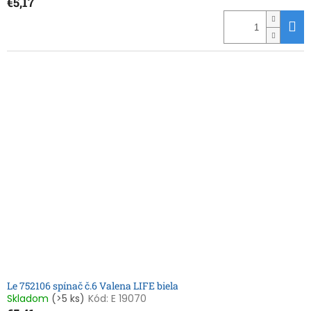
€5,17
Le 752106 spínač č.6 Valena LIFE biela
Skladom
(>5 ks)
Kód:
E 19070