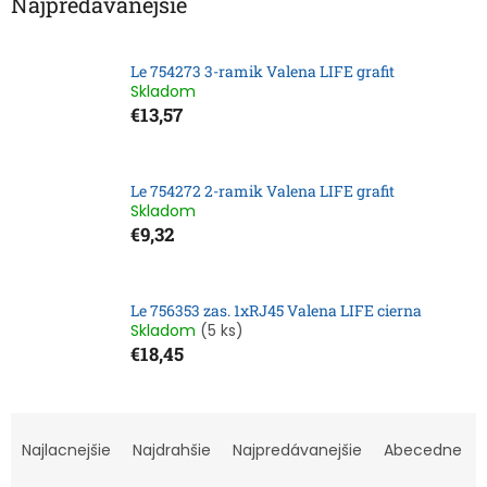
Najpredávanejšie
Le 754273 3-ramik Valena LIFE grafit
Skladom
€13,57
Le 754272 2-ramik Valena LIFE grafit
Skladom
€9,32
Le 756353 zas. 1xRJ45 Valena LIFE cierna
Skladom
(5 ks)
€18,45
R
a
Najlacnejšie
Najdrahšie
Najpredávanejšie
Abecedne
d