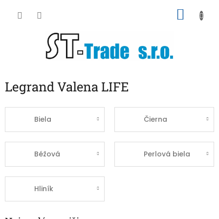
Prejsť
NÁKU
na
obsah
KOŠÍK
Legrand Valena LIFE
Biela
Čierna
Béžová
Perlová biela
Hliník