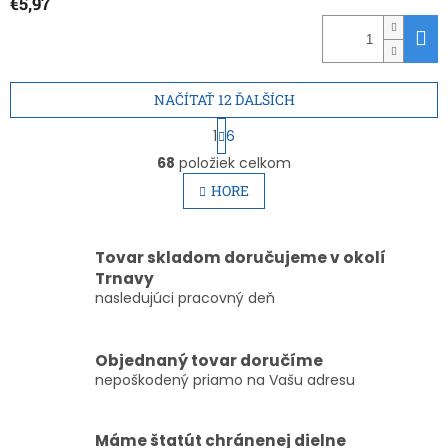
€5,97
NAČÍTAŤ 12 ĎALŠÍCH
S
1
6
t
O
r
68
položiek celkom
v
á
l
HORE
n
á
k
d
o
v
a
Tovar skladom doručujeme v okolí
a
c
Trnavy
n
i
i
nasledujúci pracovný deň
e
e
p
r
Objednaný tovar doručíme
v
k
nepoškodený priamo na Vašu adresu
y
v
ý
Máme štatút chránenej dielne