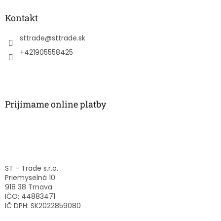
p
ä
Kontakt
t
i
sttrade
@
sttrade.sk
e
+421905558425
Prijímame online platby
ST - Trade s.r.o.
Priemyselná 10
918 38 Trnava
IČO: 44883471
IČ DPH: SK2022859080