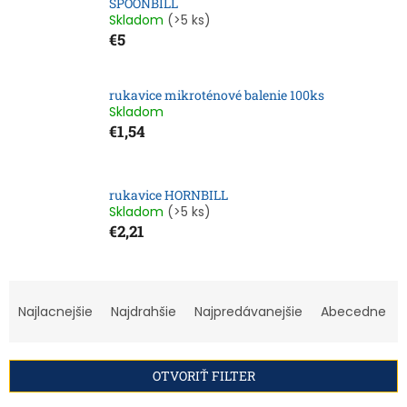
SPOONBILL
Skladom
(>5 ks)
€5
rukavice mikroténové balenie 100ks
Skladom
€1,54
rukavice HORNBILL
Skladom
(>5 ks)
€2,21
R
a
Najlacnejšie
Najdrahšie
Najpredávanejšie
Abecedne
d
e
n
OTVORIŤ FILTER
i