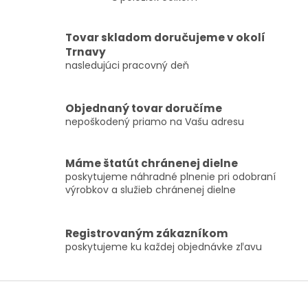
O
v
l
Tovar skladom doručujeme v okolí
á
Trnavy
d
nasledujúci pracovný deň
a
c
i
e
Objednaný tovar doručíme
p
nepoškodený priamo na Vašu adresu
r
v
k
Máme štatút chránenej dielne
y
poskytujeme náhradné plnenie pri odobraní
v
výrobkov a služieb chránenej dielne
ý
p
i
Registrovaným zákazníkom
s
poskytujeme ku každej objednávke zľavu
u
Z
á