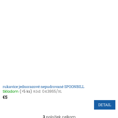
rukavice jednorazové nepudrované SPOONBILL
Skladom
(>5 ks)
Kód:
043865/XL
€5
DETAIL
3
položiek celkom