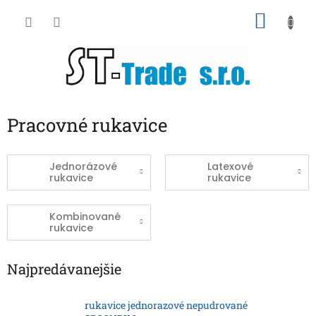
Prejsť
NÁKU
na
obsah
KOŠÍK
Pracovné rukavice
Jednorázové
Latexové
rukavice
rukavice
Kombinované
rukavice
Najpredávanejšie
rukavice jednorazové nepudrované