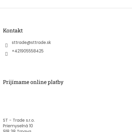
Z
á
p
ä
Kontakt
t
i
sttrade
@
sttrade.sk
e
+421905558425
Prijímame online platby
ST - Trade s.r.o.
Priemyselná 10
918 38 Trnava