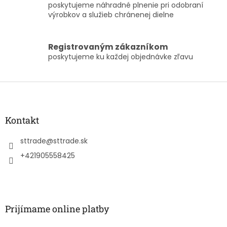
y
poskytujeme náhradné plnenie pri odobraní
v
výrobkov a služieb chránenej dielne
ý
p
i
Registrovaným zákazníkom
s
poskytujeme ku každej objednávke zľavu
u
Z
á
p
ä
Kontakt
t
i
sttrade
@
sttrade.sk
e
+421905558425
Prijímame online platby