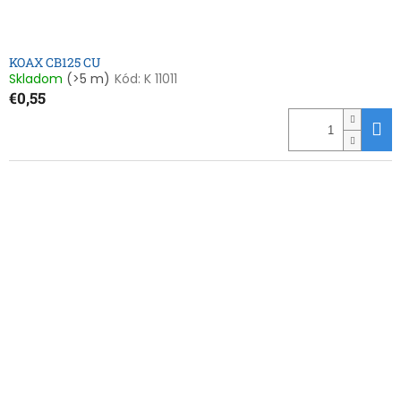
o
v
KOAX CB125 CU
Skladom
(>5 m)
Kód:
K 11011
€0,55