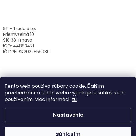
ST - Trade s.r.o.
Priemyselná 10
918 38 Trnava
IČO: 44883471
IČ DPH: SK2022859080
Tento web používa súbory cookie. Ďalším
prechádzaním tohto webu vyjadrujete súhlas s ich
používaním. Viac informácií
tu
.
Nastavenie
Vytvoril Shoptet
Súhlasím
Copyright 2026
ST-Trade s.r.o.
. Všetky práva vyhradené.