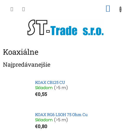
Prejsť
NÁKU
na
obsah
KOŠÍK
Koaxiálne
Najpredávanejšie
KOAX CB125 CU
Skladom
(>5 m)
€0,55
KOAX RG6 LSOH 75 Ohm Cu
Skladom
(>5 m)
€0,80