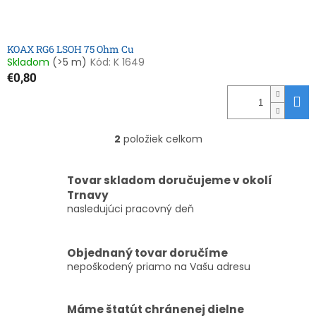
KOAX RG6 LSOH 75 Ohm Cu
Skladom
(>5 m)
Kód:
K 1649
€0,80
2
položiek celkom
O
v
l
Tovar skladom doručujeme v okolí
á
Trnavy
d
nasledujúci pracovný deň
a
c
i
e
Objednaný tovar doručíme
p
nepoškodený priamo na Vašu adresu
r
v
k
Máme štatút chránenej dielne