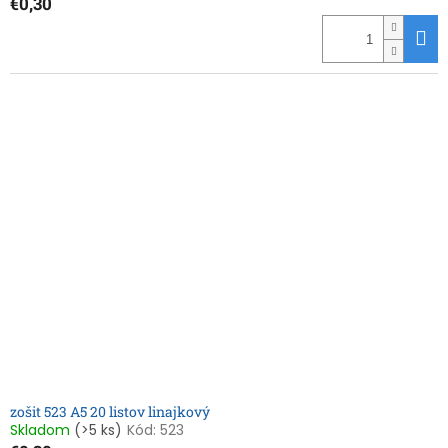
€0,30
zošit 523 A5 20 listov linajkový
Skladom
(>5 ks)
Kód:
523