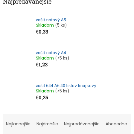
Najpredávanejšie
zošit notový A5
Skladom
(5 ks)
€0,33
zošit notový A4
Skladom
(>5 ks)
€1,23
zošit 644 A6 40 listov linajkový
Skladom
(>5 ks)
€0,25
R
a
Najlacnejšie
Najdrahšie
Najpredávanejšie
Abecedne
d