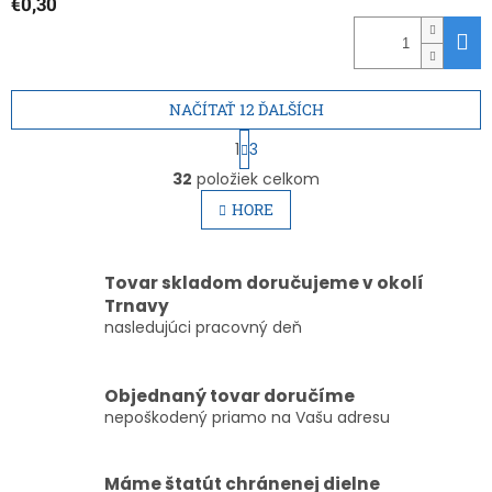
€0,30
NAČÍTAŤ 12 ĎALŠÍCH
S
1
3
t
O
r
32
položiek celkom
v
á
l
HORE
n
á
k
d
o
v
a
Tovar skladom doručujeme v okolí
a
c
Trnavy
n
i
i
nasledujúci pracovný deň
e
e
p
r
Objednaný tovar doručíme
v
k
nepoškodený priamo na Vašu adresu
y
v
ý
Máme štatút chránenej dielne