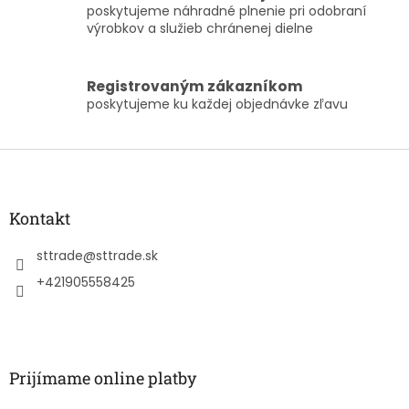
p
poskytujeme náhradné plnenie pri odobraní
i
výrobkov a služieb chránenej dielne
s
u
Registrovaným zákazníkom
poskytujeme ku každej objednávke zľavu
Z
á
p
ä
Kontakt
t
i
sttrade
@
sttrade.sk
e
+421905558425
Prijímame online platby