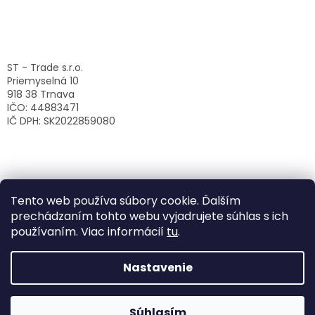
ST - Trade s.r.o.
Priemyselná 10
918 38 Trnava
IČO: 44883471
IČ DPH: SK2022859080
Tento web používa súbory cookie. Ďalším
prechádzaním tohto webu vyjadrujete súhlas s ich
používaním. Viac informácií
tu
.
Nastavenie
Vytvoril Shoptet
Súhlasím
Copyright 2026
ST-Trade s.r.o.
. Všetky práva vyhradené.