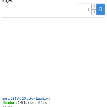
€0,25
zošit 624 A6 20 listov linajkový
Skladom
(>5 ks)
Kód:
624A