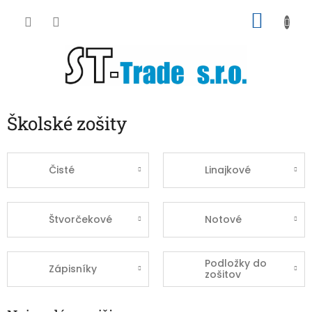
Prejsť
NÁKU
na
obsah
KOŠÍK
Školské zošity
Čisté
Linajkové
Štvorčekové
Notové
Podložky do
Zápisníky
zošitov