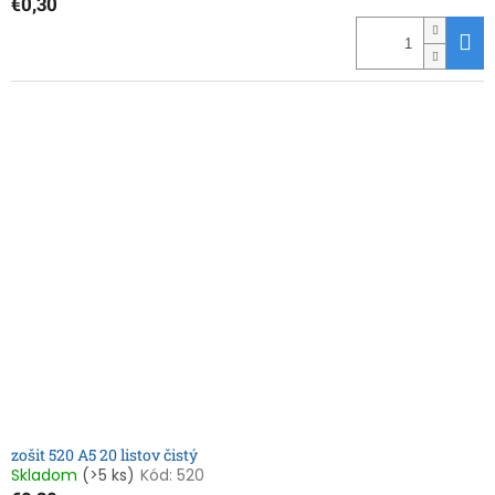
€0,30
zošit 520 A5 20 listov čistý
Skladom
(>5 ks)
Kód:
520