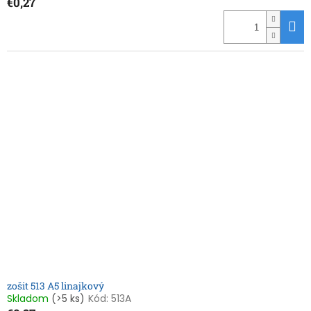
€0,27
zošit 513 A5 linajkový
Skladom
(>5 ks)
Kód:
513A