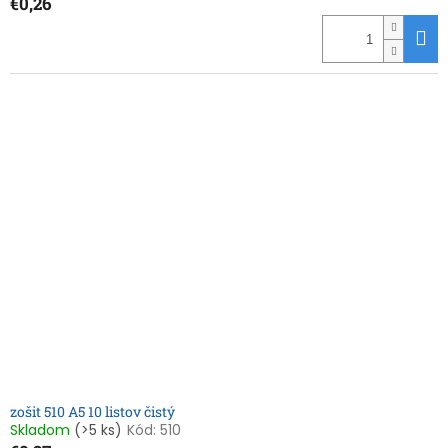
€0,26
zošit 510 A5 10 listov čistý
Skladom
(>5 ks)
Kód:
510