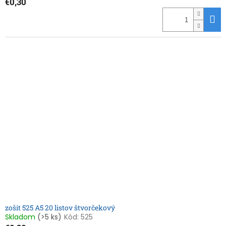
€0,30
zošit 525 A5 20 listov štvorčekový
Skladom
(>5 ks)
Kód:
525