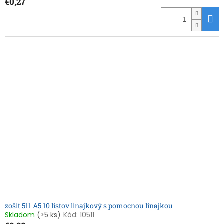
€0,27
zošit 511 A5 10 listov linajkový s pomocnou linajkou
Skladom
(>5 ks)
Kód:
10511