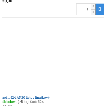
€0,30
zošit 524 A5 20 listov linajkový
Skladom
(>5 ks)
Kód:
524