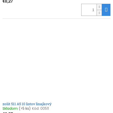
€0,27
zošit 511 A5 10 listov linajkový
Skladom
(>5 ks)
Kód:
00511