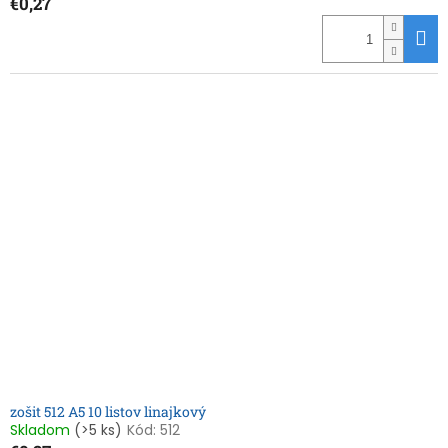
€0,27
zošit 512 A5 10 listov linajkový
Skladom
(>5 ks)
Kód:
512