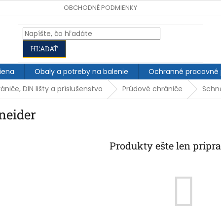
OBCHODNÉ PODMIENKY
HĽADAŤ
iena
Obaly a potreby na balenie
Ochranné pracovné
rániče, DIN lišty a príslušenstvo
Prúdové chrániče
Schn
neider
Produkty ešte len pripr