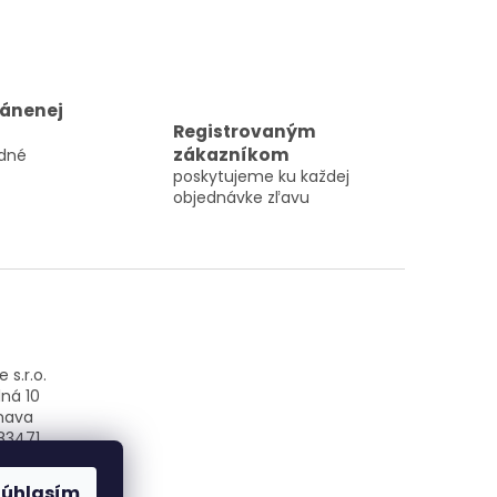
ránenej
Registrovaným
zákazníkom
dné
poskytujeme ku každej
objednávke zľavu
 s.r.o.
ná 10
nava
83471
SK2022859080
Súhlasím