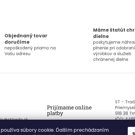
Máme štatút ch
Objednaný tovar
dielne
doručíme
poskytujeme náhra
nepoškodený priamo na
plnenie pri odobraní
Vašu adresu
výrobkov a služieb
chránenej dielne
ST - Trade
Prijímame online
Priemysel
platby
918 38 Tr
IČO: 448
de
@
sttrade.sk
IČ DPH: 
905558425
používa súbory cookie. Ďalším prechádzaním