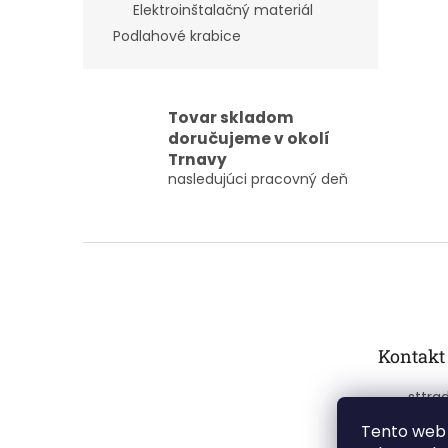
Elektroinštalačný materiál
Podlahové krabice
Tovar skladom
doručujeme v okolí
Trnavy
nasledujúci pracovný deň
Z
á
p
ä
t
Kontakt
i
e
sttra
+421
Tento web 