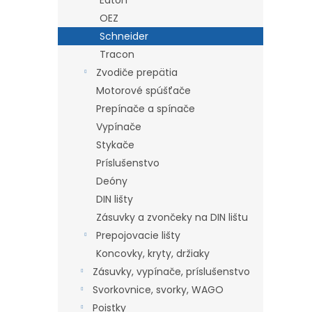
Eaton
OEZ
Schneider
Tracon
Zvodiče prepätia
Motorové spúšťače
Prepínače a spínače
Vypínače
Stykače
Príslušenstvo
Deóny
DIN lišty
Zásuvky a zvončeky na DIN lištu
Prepojovacie lišty
Koncovky, kryty, držiaky
Zásuvky, vypínače, príslušenstvo
Svorkovnice, svorky, WAGO
Poistky