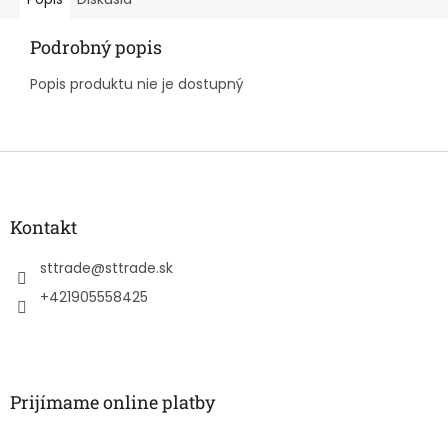
Podrobný popis
Popis produktu nie je dostupný
Z
á
p
ä
Kontakt
t
i
sttrade
@
sttrade.sk
e
+421905558425
Prijímame online platby