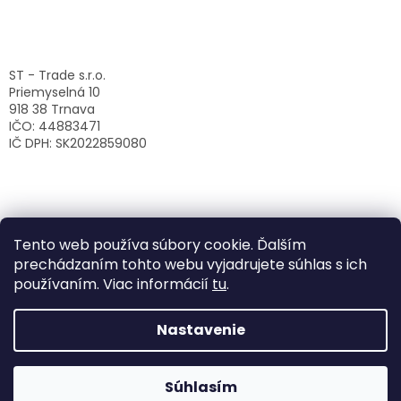
ST - Trade s.r.o.
Priemyselná 10
918 38 Trnava
IČO: 44883471
IČ DPH: SK2022859080
Tento web používa súbory cookie. Ďalším
prechádzaním tohto webu vyjadrujete súhlas s ich
používaním. Viac informácií
tu
.
Nastavenie
Vytvoril Shoptet
Súhlasím
Copyright 2026
ST-Trade s.r.o.
. Všetky práva vyhradené.