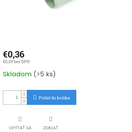
€0,36
€0,29 bez DPH
Jednotková
Skladom
(>5 ks)
cena:
Pridať do košíka
OPÝTAŤ SA
ZDIEĽAŤ