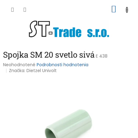
Prejsť
NÁKU
na
obsah
KOŠÍK
Spojka SM 20 svetlo sivá
E 438
Priemerné
Neohodnotené
Podrobnosti hodnotenia
hodnotenie
Značka:
Dietzel Univolt
produktu
je
0,0
z
5
hviezdičiek.