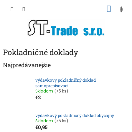
Prejsť
NÁKU
na
obsah
KOŠÍK
Pokladničné doklady
Najpredávanejšie
výdavkový pokladničný doklad
samoprepisovací
Skladom
(>5 ks)
€2
výdavkový pokladničný doklad obyčajný
Skladom
(>5 ks)
€0,95