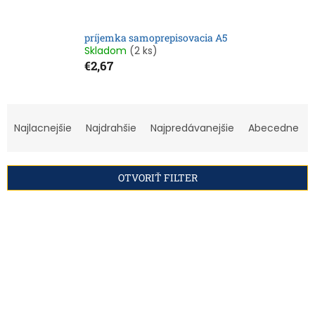
príjemka samoprepisovacia A5
Skladom
(2 ks)
€2,67
R
a
Najlacnejšie
Najdrahšie
Najpredávanejšie
Abecedne
d
e
n
OTVORIŤ FILTER
i
e
V
p
ý
r
p
o
i
d
s
u
p
k
r
t