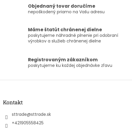
i
e
Objednaný tovar doručíme
p
nepoškodený priamo na Vašu adresu
r
v
k
Máme štatút chránenej dielne
y
poskytujeme náhradné plnenie pri odobraní
v
výrobkov a služieb chránenej dielne
ý
p
i
Registrovaným zákazníkom
s
poskytujeme ku každej objednávke zľavu
u
Z
á
p
ä
Kontakt
t
i
sttrade
@
sttrade.sk
e
+421905558425