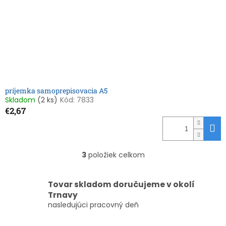
príjemka samoprepisovacia A5
Skladom
(2 ks)
Kód:
7833
€2,67
3
položiek celkom
O
v
l
Tovar skladom doručujeme v okolí
á
Trnavy
d
nasledujúci pracovný deň
a
c