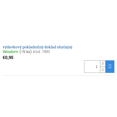
o
o
d
v
u
k
t
o
v
výdavkový pokladničný doklad obyčajný
Skladom
(>5 ks)
Kód:
7861
€0,95