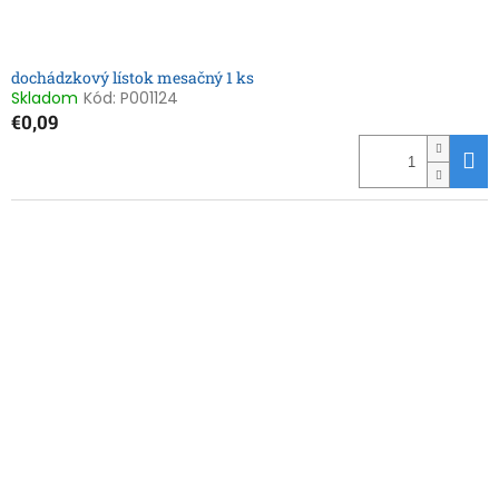
o
v
dochádzkový lístok mesačný 1 ks
Skladom
Kód:
P001124
€0,09