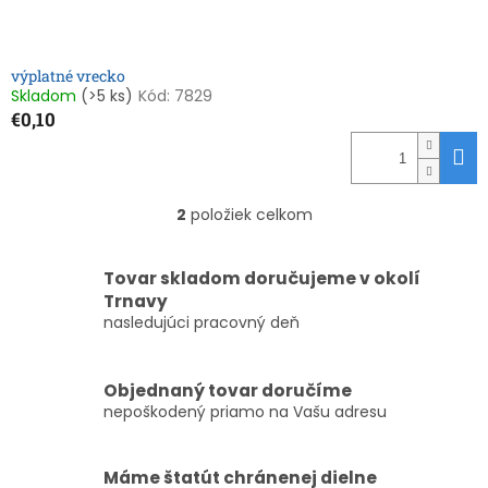
výplatné vrecko
Skladom
(>5 ks)
Kód:
7829
€0,10
2
položiek celkom
O
v
l
Tovar skladom doručujeme v okolí
á
Trnavy
d
nasledujúci pracovný deň
a
c
i
e
Objednaný tovar doručíme
p
nepoškodený priamo na Vašu adresu
r
v
k
Máme štatút chránenej dielne