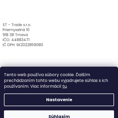
ST - Trade s.r.o.
Priemyselná 10
918 38 Trnava
IČO: 44883471
IČ DPH: SK2022859080
Tento web používa súbory cookie. Ďalším
prechádzaním tohto webu vyjadrujete súhlas s ich
používaním. Viac informácií
tu
.
Nastavenie
Vytvoril Shoptet
Súhlasím
Copyright 2026
ST-Trade s.r.o.
. Všetky práva vyhradené.