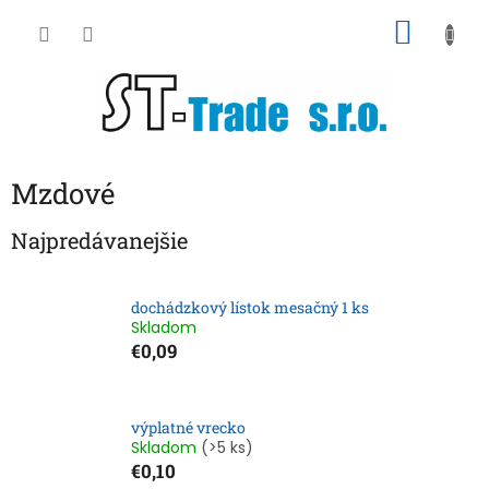
Prejsť
NÁKU
na
obsah
KOŠÍK
Mzdové
Najpredávanejšie
dochádzkový lístok mesačný 1 ks
Skladom
€0,09
výplatné vrecko
Skladom
(>5 ks)
€0,10