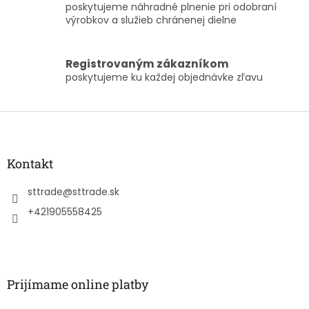
y
poskytujeme náhradné plnenie pri odobraní
v
výrobkov a služieb chránenej dielne
ý
p
i
Registrovaným zákazníkom
s
poskytujeme ku každej objednávke zľavu
u
Z
á
p
ä
Kontakt
t
i
sttrade
@
sttrade.sk
e
+421905558425
Prijímame online platby