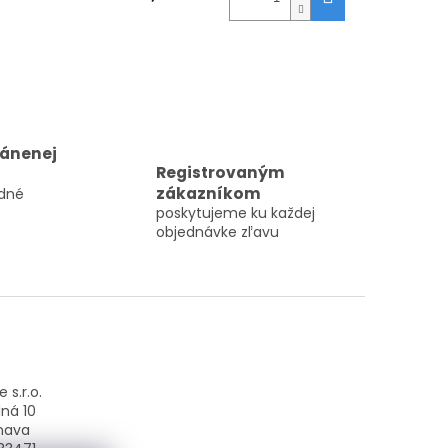
ránenej
Registrovaným
zákazníkom
dné
poskytujeme ku každej
objednávke zľavu
 s.r.o.
ná 10
nava