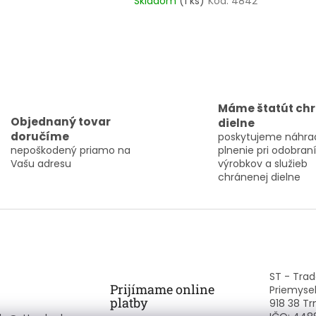
Skladom
(1 ks)
Kód:
4842
O
v
l
Máme štatút ch
á
Objednaný tovar
dielne
d
doručíme
poskytujeme náhra
a
nepoškodený priamo na
plnenie pri odobraní
c
Vašu adresu
výrobkov a služieb
i
chránenej dielne
e
p
r
v
k
y
v
ý
ST - Trade
p
Prijímame online
Priemysel
i
platby
918 38 Tr
s