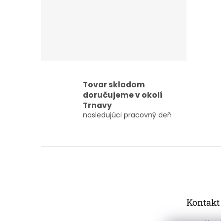
Tovar skladom
doručujeme v okolí
Trnavy
nasledujúci pracovný deň
Z
á
p
ä
t
Kontakt
i
e