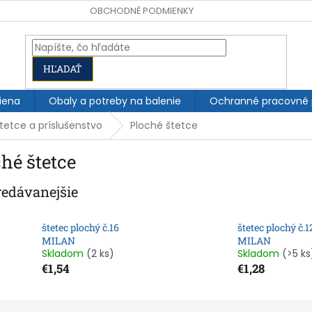
OBCHODNÉ PODMIENKY
HĽADAŤ
iena
Obaly a potreby na balenie
Ochranné pracovné
tetce a príslušenstvo
Ploché štetce
hé štetce
redávanejšie
štetec plochý č.16
štetec plochý č.1
MILAN
MILAN
Skladom
(2 ks)
Skladom
(>5 ks
€1,54
€1,28