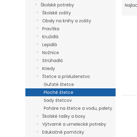
a
Školské potreby
Najla
d
Školské zošity
e
Obaly na knihy a zošity
n
Pravítka
i
Kružidlá
e
V
p
Lepidlá
ý
r
Nožnice
p
o
Strúhadlá
i
d
s
Kriedy
u
p
Štetce a príslušenstvo
k
r
Guľaté štetce
t
o
o
Ploché štetce
d
v
Sady štetcov
u
k
Poháre na štetce a vodu, palety
t
Školské tašky a boxy
o
Výtvarné a umelecké potreby
v
Edukačné pomôcky