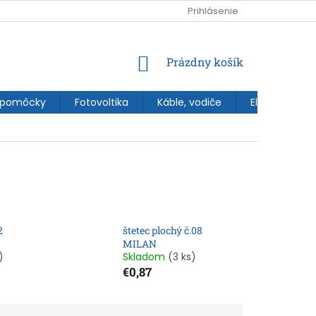
Prihlásenie
NÁKUPNÝ
Prázdny košík
KOŠÍK
 pomôcky
Fotovoltika
Káble, vodiče
Elektroinštal
2
štetec plochý č.08
MILAN
)
Skladom
(3 ks)
€0,87