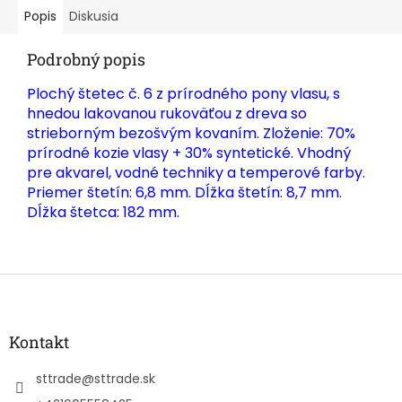
Popis
Diskusia
Podrobný popis
Plochý štetec č. 6 z prírodného pony vlasu, s
hnedou lakovanou rukoväťou z dreva so
strieborným bezošvým kovaním. Zloženie: 70%
prírodné kozie vlasy + 30% syntetické. Vhodný
pre akvarel, vodné techniky a temperové farby.
Priemer štetín: 6,8 mm. Dĺžka štetín: 8,7 mm.
Dĺžka štetca: 182 mm.
Z
á
p
ä
Kontakt
t
i
sttrade
@
sttrade.sk
e