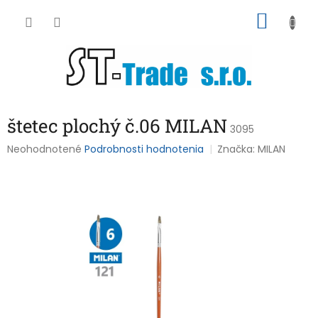
Prejsť
NÁKU
na
obsah
KOŠÍK
štetec plochý č.06 MILAN
3095
Priemerné
Neohodnotené
Podrobnosti hodnotenia
Značka:
MILAN
hodnotenie
produktu
je
0,0
z
5
hviezdičiek.