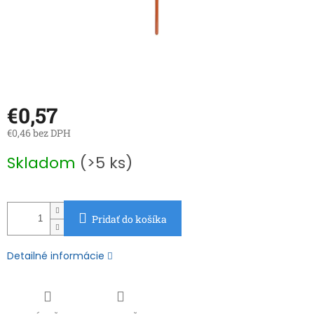
€0,57
€0,46 bez DPH
Jednotková
Skladom
(>5 ks)
cena:
Pridať do košíka
Detailné informácie