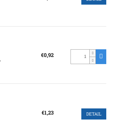
€0,92
,
€1,23
DETAIL