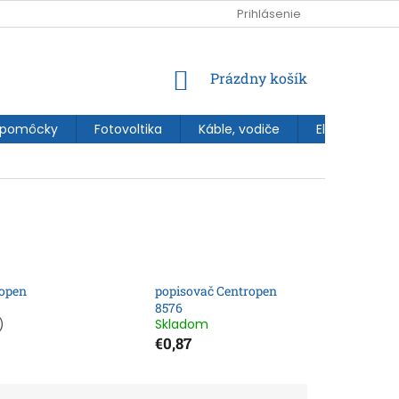
Prihlásenie
NÁKUPNÝ
Prázdny košík
KOŠÍK
 pomôcky
Fotovoltika
Káble, vodiče
Elektroinštal
ropen
popisovač Centropen
8576
)
Skladom
€0,87