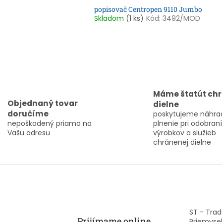
popisovač Centropen 9110 Jumbo
Skladom
(1 ks)
Kód:
3492/MOD
O
v
l
Máme štatút ch
á
Objednaný tovar
dielne
d
doručíme
poskytujeme náhra
a
nepoškodený priamo na
plnenie pri odobraní
c
Vašu adresu
výrobkov a služieb
i
chránenej dielne
e
p
r
v
k
y
v
ý
ST - Trade
p
Prijímame online
Priemysel