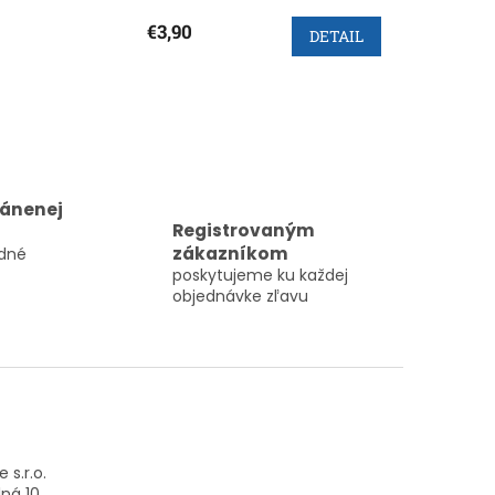
€3,90
DETAIL
ránenej
Registrovaným
zákazníkom
dné
poskytujeme ku každej
objednávke zľavu
 s.r.o.
ná 10