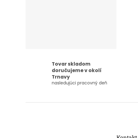
Tovar skladom
doručujeme v okolí
Trnavy
nasledujúci pracovný deň
Z
á
p
ä
t
Kontakt