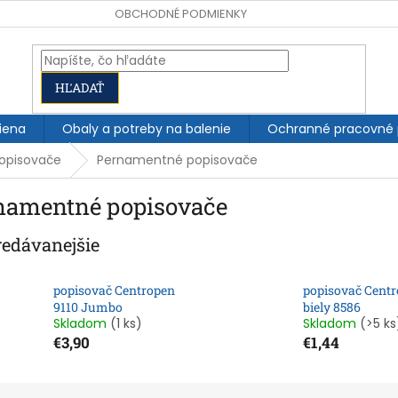
OBCHODNÉ PODMIENKY
HĽADAŤ
iena
Obaly a potreby na balenie
Ochranné pracovné
opisovače
Pernamentné popisovače
namentné popisovače
redávanejšie
popisovač Centropen
popisovač Cent
9110 Jumbo
biely 8586
Skladom
(1 ks)
Skladom
(>5 ks
€3,90
€1,44