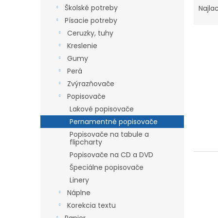
a
Školské potreby
Najla
d
Písacie potreby
e
Ceruzky, tuhy
n
Kreslenie
i
Gumy
e
V
p
Perá
ý
r
Zvýrazňovače
p
o
Popisovače
i
d
s
Lakové popisovače
u
p
Pernamentné popisovače
k
r
Popisovače na tabule a
t
o
flipcharty
o
d
Popisovače na CD a DVD
v
u
Špeciálne popisovače
k
Linery
t
Náplne
o
v
Korekcia textu