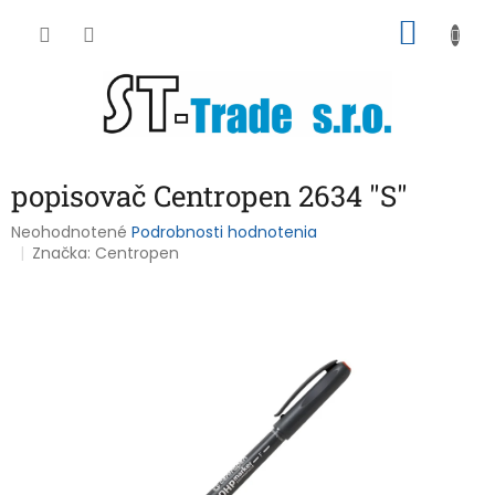
Prejsť
NÁKU
na
obsah
KOŠÍK
popisovač Centropen 2634 "S"
Priemerné
Neohodnotené
Podrobnosti hodnotenia
hodnotenie
Značka:
Centropen
produktu
je
0,0
z
5
hviezdičiek.