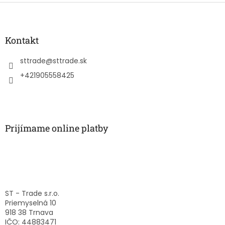
Z
á
p
ä
Kontakt
t
i
sttrade
@
sttrade.sk
e
+421905558425
Prijímame online platby
ST - Trade s.r.o.
Priemyselná 10
918 38 Trnava
IČO: 44883471