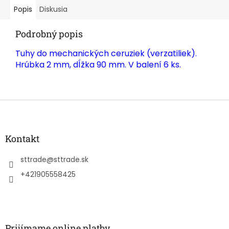
Popis
Diskusia
Podrobný popis
Tuhy do mechanických ceruziek (verzatiliek).
Hrúbka 2 mm, dĺžka 90 mm. V balení 6 ks.
Z
á
p
ä
Kontakt
t
i
sttrade
@
sttrade.sk
e
+421905558425
Prijímame online platby