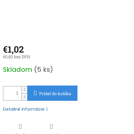
€1,02
€0,83 bez DPH
Jednotková
Skladom
(5 ks)
cena:
Pridať do košíka
Detailné informácie