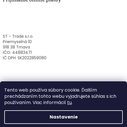
ST - Trade s.r.o.
Priemyselná 10
918 38 Trnava
IČO: 44883471
IČ DPH: SK2022859080
Tento web používa súbory cookie. Ďalším
prechádzaním tohto webu vyjadrujete súhlas s ich
používaním. Viac informácií
tu
.
Nastavenie
Vytvoril Shoptet