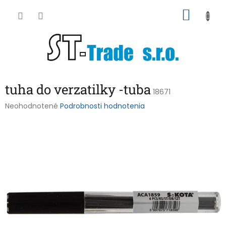
Prejsť
NÁKU
na
obsah
KOŠÍK
tuha do verzatilky -tuba
18671
Priemerné
Neohodnotené
Podrobnosti hodnotenia
hodnotenie
produktu
je
0,0
z
5
hviezdičiek.