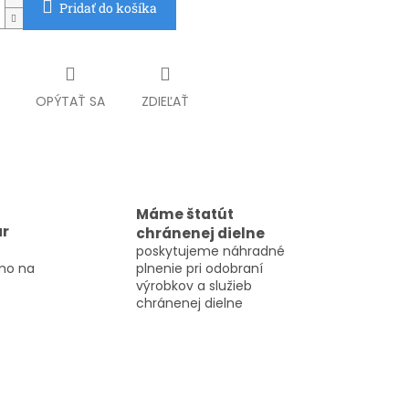
Pridať do košíka
OPÝTAŤ SA
ZDIEĽAŤ
Máme štatút
ar
chránenej dielne
poskytujeme náhradné
mo na
plnenie pri odobraní
výrobkov a služieb
chránenej dielne