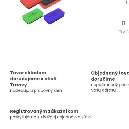
TLAČ
Tovar skladom
Objednaný tov
doručujeme v okolí
doručíme
Trnavy
nepoškodený pria
Vašu adresu
nasledujúci pracovný deň
Registrovaným zákazníkom
poskytujeme ku každej objednávke zľavu