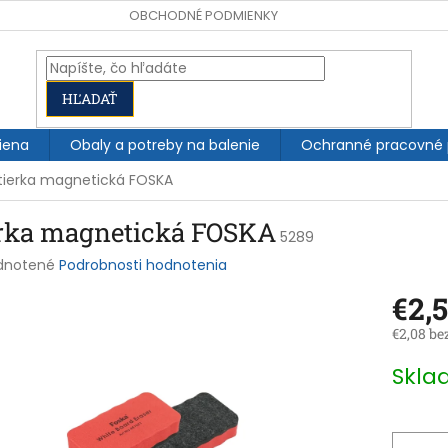
OBCHODNÉ PODMIENKY
HĽADAŤ
iena
Obaly a potreby na balenie
Ochranné pracovné
tierka magnetická FOSKA
erka magnetická FOSKA
5289
rné
dnotené
Podrobnosti hodnotenia
enie
€2,
tu
€2,08 be
Jednotk
Skla
cena:
čiek.