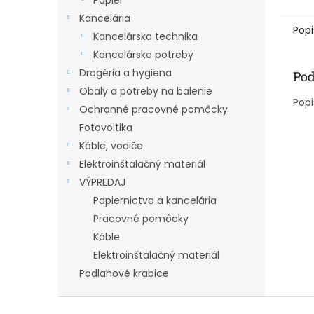
Papier
Kancelária
Popi
Kancelárska technika
Kancelárske potreby
Drogéria a hygiena
Pod
Obaly a potreby na balenie
Popi
Ochranné pracovné pomôcky
Fotovoltika
Káble, vodiče
Elektroinštalačný materiál
VÝPREDAJ
Papiernictvo a kancelária
Pracovné pomôcky
Káble
Elektroinštalačný materiál
Podlahové krabice
Z