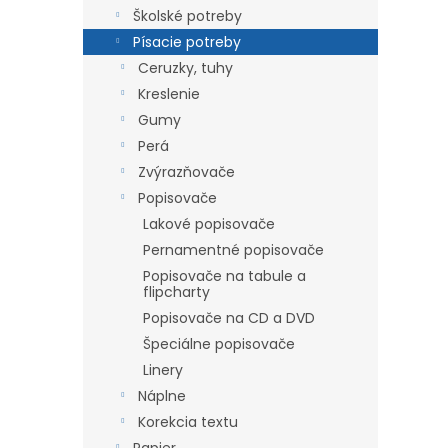
Školské potreby
Písacie potreby
Ceruzky, tuhy
Kreslenie
Gumy
Perá
Zvýrazňovače
Popisovače
Lakové popisovače
Pernamentné popisovače
Popisovače na tabule a
flipcharty
Popisovače na CD a DVD
Špeciálne popisovače
Linery
Náplne
Korekcia textu