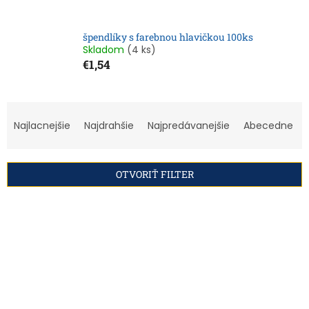
špendlíky s farebnou hlavičkou 100ks
Skladom
(4 ks)
€1,54
R
a
Najlacnejšie
Najdrahšie
Najpredávanejšie
Abecedne
d
e
n
OTVORIŤ FILTER
i
e
V
p
ý
r
p
o
i
d
s
u
p
k
r
t