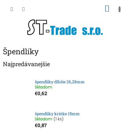
Prejsť
NÁKU
na
obsah
KOŠÍK
Špendlíky
Najpredávanejšie
špendlíky dlhšie 26,28mm
Skladom
€0,62
špendlíky krátke 15mm
Skladom
(1 ks)
€0,87