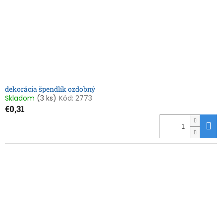
o
o
d
v
u
k
t
o
v
dekorácia špendlík ozdobný
Skladom
(3 ks)
Kód:
2773
€0,31