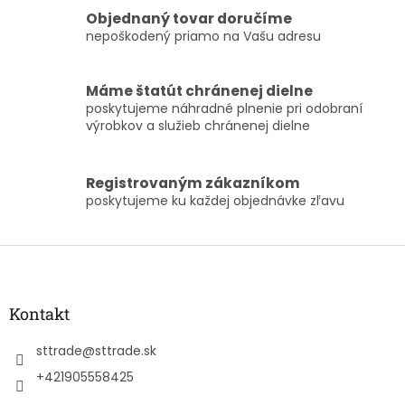
i
e
Objednaný tovar doručíme
p
nepoškodený priamo na Vašu adresu
r
v
k
Máme štatút chránenej dielne
y
poskytujeme náhradné plnenie pri odobraní
v
výrobkov a služieb chránenej dielne
ý
p
i
Registrovaným zákazníkom
s
poskytujeme ku každej objednávke zľavu
u
Z
á
p
ä
Kontakt
t
i
sttrade
@
sttrade.sk
e
+421905558425