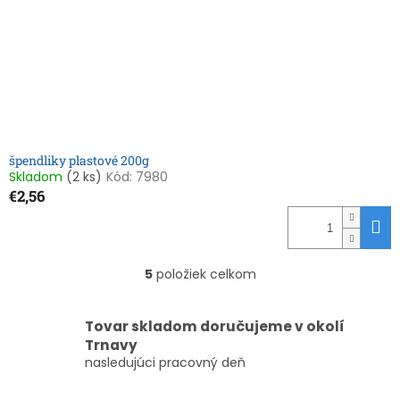
špendliky plastové 200g
Skladom
(2 ks)
Kód:
7980
€2,56
5
položiek celkom
O
v
l
Tovar skladom doručujeme v okolí
á
Trnavy
d
nasledujúci pracovný deň
a
c