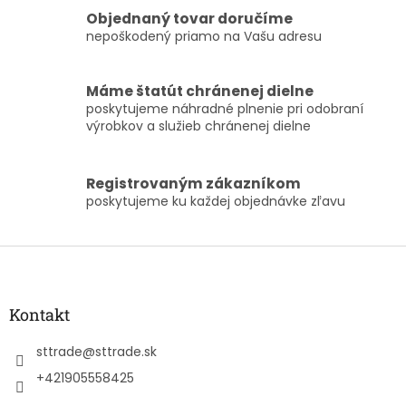
i
e
Objednaný tovar doručíme
p
nepoškodený priamo na Vašu adresu
r
v
k
Máme štatút chránenej dielne
y
poskytujeme náhradné plnenie pri odobraní
v
výrobkov a služieb chránenej dielne
ý
p
i
Registrovaným zákazníkom
s
poskytujeme ku každej objednávke zľavu
u
Z
á
p
ä
Kontakt
t
i
sttrade
@
sttrade.sk
e
+421905558425