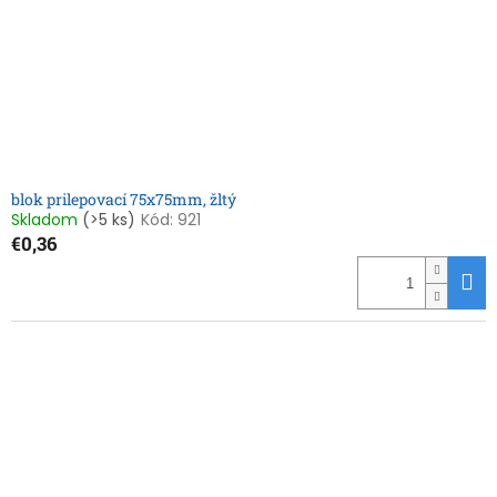
o
o
d
v
u
k
t
o
v
blok prilepovací 75x75mm, žltý
Skladom
(>5 ks)
Kód:
921
€0,36