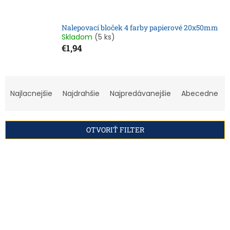
Nalepovací bloček 4 farby papierové 20x50mm
Skladom
(5 ks)
€1,94
R
a
Najlacnejšie
Najdrahšie
Najpredávanejšie
Abecedne
d
e
n
OTVORIŤ FILTER
i
e
V
p
ý
r
p
o
i
d
s
u
p
k
r
t