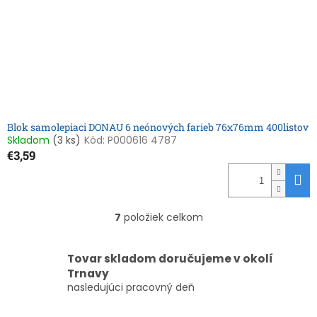
Blok samolepiaci DONAU 6 neónových farieb 76x76mm 400listov
Skladom
(3 ks)
Kód:
P000616 4787
€3,59
7
položiek celkom
O
v
l
Tovar skladom doručujeme v okolí
á
Trnavy
d
nasledujúci pracovný deň
a
c