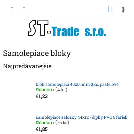
Prejsť
NÁKU
na
obsah
KOŠÍK
Samolepiace bloky
Najpredávanejšie
blok samolepiaci 40x50mm 3ks, pastelové
Skladom
(4 ks)
€1,23
samolepiace záložky 44x12 - šípky PVC 5 farieb
Skladom
(>5 ks)
€1,85