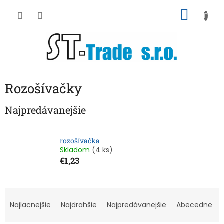
Prejsť
NÁKU
na
obsah
KOŠÍK
Rozošívačky
Najpredávanejšie
rozošívačka
Skladom
(4 ks)
€1,23
R
a
Najlacnejšie
Najdrahšie
Najpredávanejšie
Abecedne
d