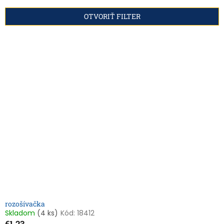
e
n
OTVORIŤ FILTER
i
e
V
p
ý
r
p
o
i
d
s
u
p
k
r
t
o
o
d
v
u
k
t
o
v
rozošívačka
Skladom
(4 ks)
Kód:
18412
€1,23