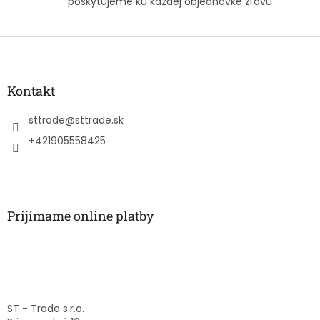
poskytujeme ku každej objednávke zľavu
u
Z
á
p
ä
Kontakt
t
i
sttrade
@
sttrade.sk
e
+421905558425
Prijímame online platby
ST - Trade s.r.o.