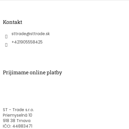
Z
á
p
ä
Kontakt
t
i
sttrade
@
sttrade.sk
e
+421905558425
Prijímame online platby
ST - Trade s.r.o.
Priemyselná 10
918 38 Trnava
IČO: 44883471