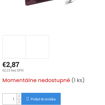
€2,87
€2,33 bez DPH
Jednotková
Momentálne nedostupné
(1 ks)
cena:
Pridať do košíka