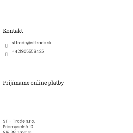
Z
á
p
ä
Kontakt
t
i
sttrade
@
sttrade.sk
e
+421905558425
Prijímame online platby
ST - Trade s.r.o.
Priemyselná 10
918 38 Trnava