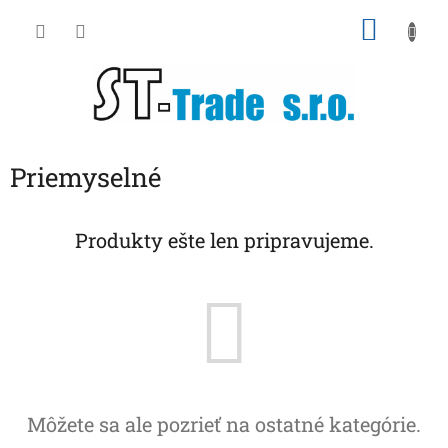
Prejsť
NÁKU
na
obsah
KOŠÍK
Priemyselné
Produkty ešte len pripravujeme.
Môžete sa ale pozrieť na ostatné kategórie.