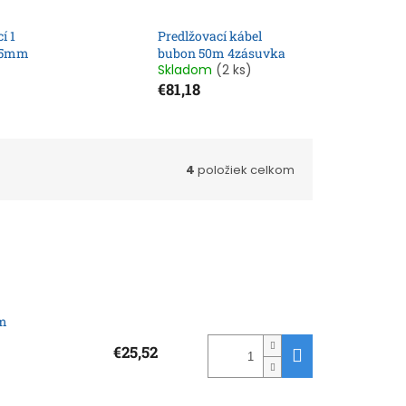
í 1
Predlžovací kábel
1,5mm
bubon 50m 4zásuvka
Skladom
(2 ks)
€81,18
4
položiek celkom
mm
€25,52