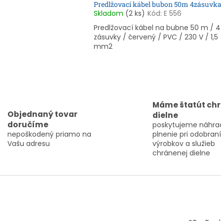
Predlžovací kábel bubon 50m 4zásuvk
Skladom
(2 ks)
Kód:
E 556
Predlžovací kábel na bubne 50 m / 4
zásuvky / červený / PVC / 230 V / 1,5
mm2
O
v
l
Máme štatút ch
á
Objednaný tovar
dielne
d
doručíme
poskytujeme náhra
a
nepoškodený priamo na
plnenie pri odobraní
c
Vašu adresu
výrobkov a služieb
i
chránenej dielne
e
p
r
v
k
y
v
ý