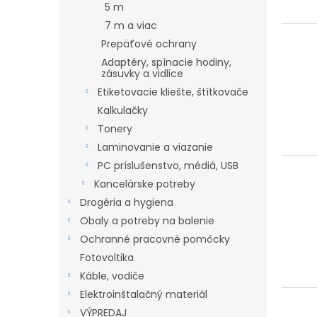
t
o
5 m
o
d
7 m a viac
v
u
Prepäťové ochrany
k
Adaptéry, spínacie hodiny,
t
zásuvky a vidlice
o
Etiketovacie kliešte, štítkovače
v
Kalkulačky
Tonery
Laminovanie a viazanie
PC príslušenstvo, médiá, USB
Kancelárske potreby
Drogéria a hygiena
Obaly a potreby na balenie
Ochranné pracovné pomôcky
Fotovoltika
Káble, vodiče
Elektroinštalačný materiál
VÝPREDAJ