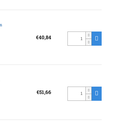
mm
€40,84
a
€51,66