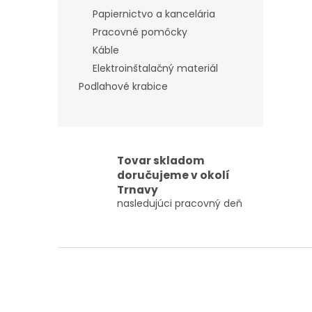
Papiernictvo a kancelária
Pracovné pomôcky
Káble
Elektroinštalačný materiál
Podlahové krabice
Tovar skladom
doručujeme v okolí
Trnavy
nasledujúci pracovný deň
Z
á
p
ä