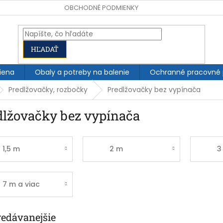
OBCHODNÉ PODMIENKY
HĽADAŤ
iena
Obaly a potreby na balenie
Ochranné pracovné
Predlžovačky, rozbočky
Predlžovačky bez vypínača
dlžovačky bez vypínača
1,5 m
2 m
3
7 m a viac
redávanejšie