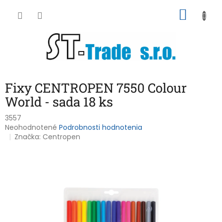
Prejsť
NÁKU
na
obsah
KOŠÍK
Fixy CENTROPEN 7550 Colour
World - sada 18 ks
3557
Priemerné
Neohodnotené
Podrobnosti hodnotenia
hodnotenie
Značka:
Centropen
produktu
je
0,0
z
5
hviezdičiek.