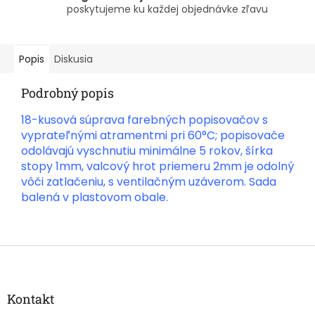
poskytujeme ku každej objednávke zľavu
Popis
Diskusia
Podrobný popis
18-kusová súprava farebných popisovačov s
vyprateľnými atramentmi pri 60°C; popisovače
odolávajú vyschnutiu minimálne 5 rokov, šírka
stopy 1mm, valcový hrot priemeru 2mm je odolný
vôči zatlačeniu, s ventilačným uzáverom. Sada
balená v plastovom obale.
Z
á
p
ä
Kontakt
t