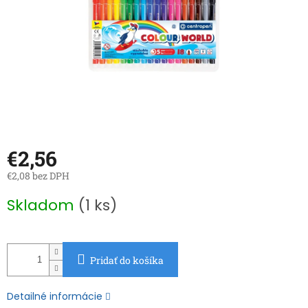
€2,56
€2,08 bez DPH
Jednotková
Skladom
(1 ks)
cena:
Pridať do košíka
Detailné informácie