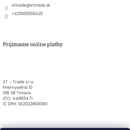
i
sttrade
@
sttrade.sk
e
+421905558425
Prijímame online platby
ST - Trade s.r.o.
Priemyselná 10
918 38 Trnava
IČO: 44883471
IČ DPH: SK2022859080