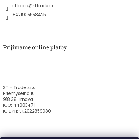
i
sttrade
@
sttrade.sk
e
+421905558425
Prijímame online platby
ST - Trade s.r.o.
Priemyselná 10
918 38 Trnava
IČO: 44883471
IČ DPH: SK2022859080