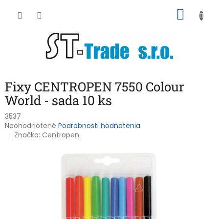
Prejsť
NÁKU
na
obsah
KOŠÍK
Fixy CENTROPEN 7550 Colour
World - sada 10 ks
3537
Priemerné
Neohodnotené
Podrobnosti hodnotenia
hodnotenie
Značka:
Centropen
produktu
je
0,0
z
5
hviezdičiek.