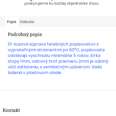
poskytujeme ku každej objednávke zľavu
Popis
Diskusia
Podrobný popis
10-kusová súprava farebných popisovačov s
vyprateľnými atramentmi pri 60°C; popisovače
odolávajú vyschnutiu minimálne 5 rokov, šírka
stopy 1mm, valcový hrot priemeru 2mm je odolný
vôči zatlačeniu, s ventilačným uzáverom. Sada
balená v plastovom obale.
Z
á
p
ä
Kontakt
t