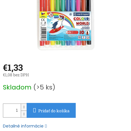
€1,33
€1,08 bez DPH
Jednotková
Skladom
(>5 ks)
cena:
Pridať do košíka
Detailné informácie