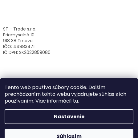
ST - Trade s.r.o.
Priemyselná 10
918 38 Trnava
IČO: 44883471
IČ DPH: SK2022859080
Tento web používa súbory cookie. Ďalším
prechádzaním tohto webu vyjadrujete súhlas s ich
používaním. Viac informácií
tu
.
Nastavenie
Vytvoril Shoptet
Súhlasím
Copyright 2026
ST-Trade s.r.o.
. Všetky práva vyhradené.