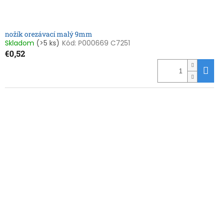
o
v
nožík orezávací malý 9mm
Skladom
(>5 ks)
Kód:
P000669 C7251
€0,52