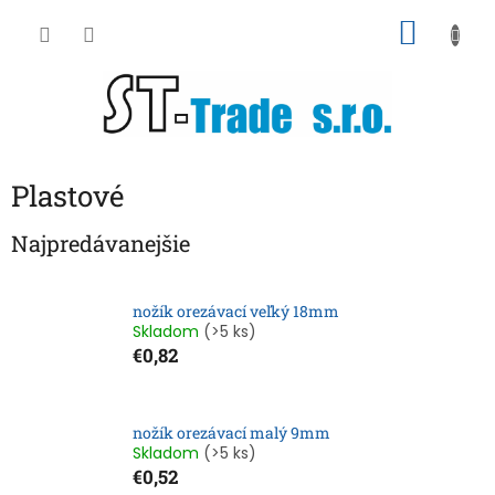
Prejsť
NÁKU
na
obsah
KOŠÍK
Plastové
Najpredávanejšie
nožík orezávací veľký 18mm
Skladom
(>5 ks)
€0,82
nožík orezávací malý 9mm
Skladom
(>5 ks)
€0,52