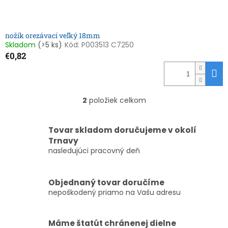
nožík orezávací veľký 18mm
Skladom
(>5 ks)
Kód:
P003513 C7250
€0,82
2
položiek celkom
O
v
l
Tovar skladom doručujeme v okolí
á
Trnavy
d
nasledujúci pracovný deň
a
c
i
e
Objednaný tovar doručíme
p
nepoškodený priamo na Vašu adresu
r
v
k
Máme štatút chránenej dielne