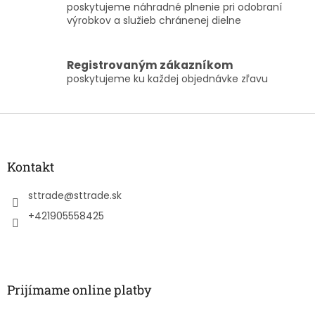
y
poskytujeme náhradné plnenie pri odobraní
v
výrobkov a služieb chránenej dielne
ý
p
i
Registrovaným zákazníkom
s
poskytujeme ku každej objednávke zľavu
u
Z
á
p
ä
Kontakt
t
i
sttrade
@
sttrade.sk
e
+421905558425
Prijímame online platby