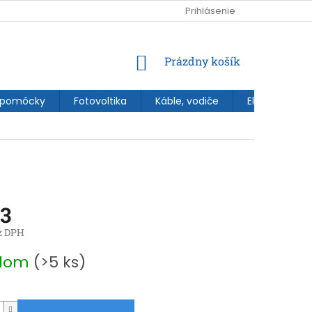
Prihlásenie
NÁKUPNÝ
Prázdny košík
KOŠÍK
 pomôcky
Fotovoltika
Káble, vodiče
Elektroinštal
03
z DPH
ová
adom
(>5 ks)