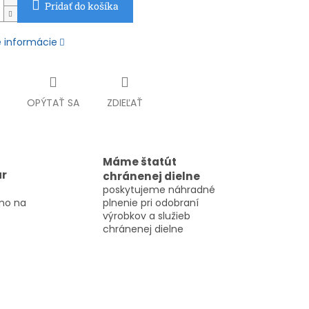
Pridať do košíka
é informácie
OPÝTAŤ SA
ZDIEĽAŤ
Máme štatút
ar
chránenej dielne
poskytujeme náhradné
mo na
plnenie pri odobraní
výrobkov a služieb
chránenej dielne