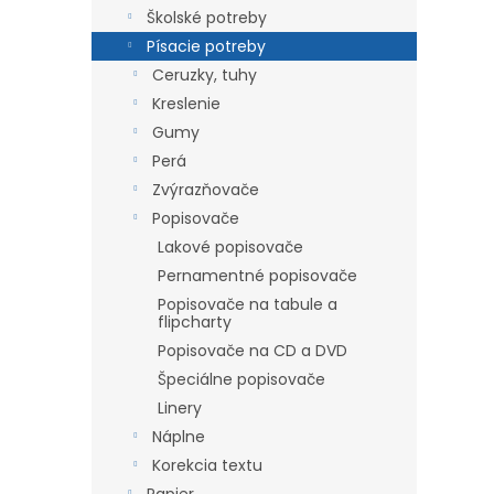
Školské potreby
Písacie potreby
Ceruzky, tuhy
Kreslenie
Gumy
Perá
Zvýrazňovače
Popisovače
Lakové popisovače
Pernamentné popisovače
Popisovače na tabule a
flipcharty
Popisovače na CD a DVD
Špeciálne popisovače
Linery
Náplne
Korekcia textu