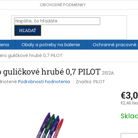
OBCHODNÉ PODMIENKY
HĽADAŤ
iena
Obaly a potreby na balenie
Ochranné pracovné
ero guličkové hrubé 0,7 PILOT
o guličkové hrubé 0,7 PILOT
2102A
rné
dnotené
Podrobnosti hodnotenia
Značka:
PILOT
enie
€3,
tu
€2,46 be
Jednotk
Skl
cena:
čiek.