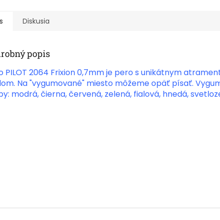
s
Diskusia
robný popis
o PILOT 2064 Frixion 0,7mm je pero s unikátnym atrament
lom. Na "vygumované" miesto môžeme opäť písať. Vygumo
by: modrá, čierna, červená, zelená, fialová, hnedá, svetlo