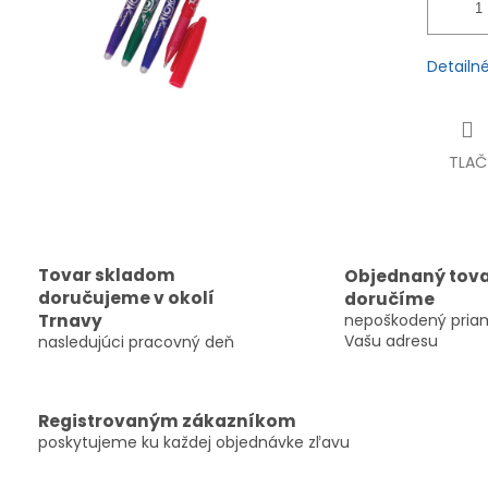
Detailn
TLAČ
Tovar skladom
Objednaný tov
doručujeme v okolí
doručíme
Trnavy
nepoškodený pria
Vašu adresu
nasledujúci pracovný deň
Registrovaným zákazníkom
poskytujeme ku každej objednávke zľavu