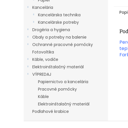
Papier
Kancelária
Popi
Kancelárska technika
Kancelárske potreby
Drogéria a hygiena
Pod
Obaly a potreby na balenie
Per
Ochranné pracovné pomôcky
tep
Fotovoltika
Far
Káble, vodiče
Elektroinštalačný materiál
VÝPREDAJ
Papiernictvo a kancelária
Pracovné pomôcky
Káble
Elektroinštalačný materiál
Podlahové krabice
Z