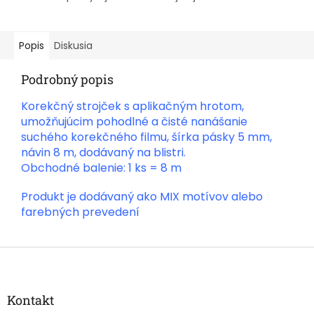
Popis
Diskusia
Podrobný popis
Korekčný strojček s aplikačným hrotom,
umožňujúcim pohodlné a čisté nanášanie
suchého korekčného filmu, šírka pásky 5 mm,
návin 8 m, dodávaný na blistri.
Obchodné balenie: 1 ks = 8 m
Produkt je dodávaný ako MIX motívov alebo
farebných prevedení
Z
á
p
ä
Kontakt