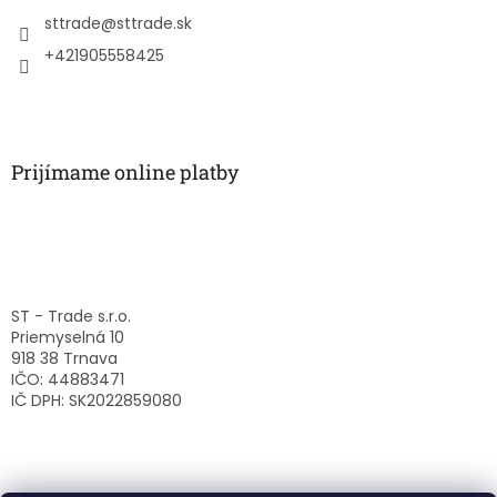
t
i
sttrade
@
sttrade.sk
e
+421905558425
Prijímame online platby
ST - Trade s.r.o.
Priemyselná 10
918 38 Trnava
IČO: 44883471
IČ DPH: SK2022859080