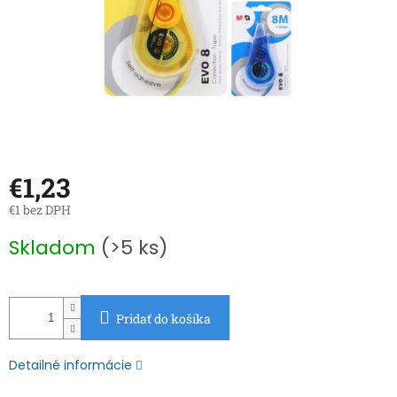
€1,23
€1 bez DPH
Jednotková
Skladom
(>5 ks)
cena:
Pridať do košíka
Detailné informácie