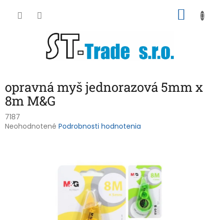
Prejsť
NÁKU
na
obsah
KOŠÍK
opravná myš jednorazová 5mm x
8m M&G
7187
Priemerné
Neohodnotené
Podrobnosti hodnotenia
hodnotenie
produktu
je
0,0
z
5
hviezdičiek.