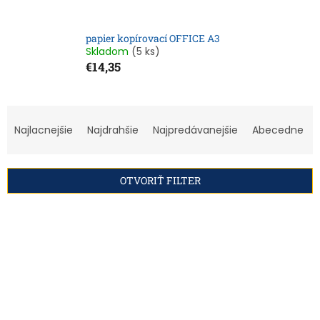
papier kopírovací OFFICE A3
Skladom
(5 ks)
€14,35
R
a
Najlacnejšie
Najdrahšie
Najpredávanejšie
Abecedne
d
e
n
OTVORIŤ FILTER
i
e
V
p
ý
r
p
o
i
d
s
u
p
k
r
t