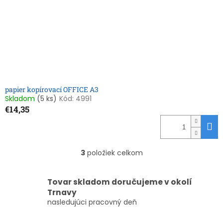
papier kopírovací OFFICE A3
Skladom
(5 ks)
Kód:
4991
€14,35
3
položiek celkom
O
v
l
Tovar skladom doručujeme v okolí
á
Trnavy
d
nasledujúci pracovný deň
a
c