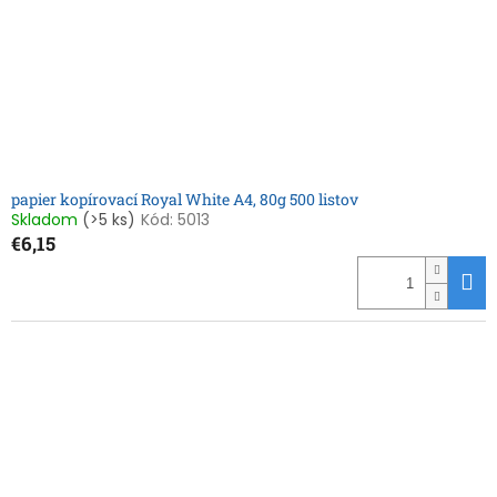
o
o
d
v
u
k
t
o
v
papier kopírovací Royal White A4, 80g 500 listov
Skladom
(>5 ks)
Kód:
5013
€6,15