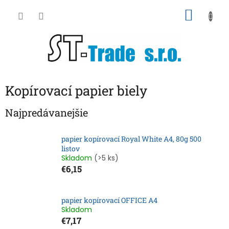
Prejsť
NÁKU
na
obsah
KOŠÍK
Kopírovací papier biely
Najpredávanejšie
papier kopírovací Royal White A4, 80g 500
listov
Skladom
(>5 ks)
€6,15
papier kopírovací OFFICE A4
Skladom
€7,17