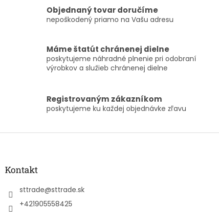
i
e
Objednaný tovar doručíme
p
nepoškodený priamo na Vašu adresu
r
v
k
Máme štatút chránenej dielne
y
poskytujeme náhradné plnenie pri odobraní
v
výrobkov a služieb chránenej dielne
ý
p
i
Registrovaným zákazníkom
s
poskytujeme ku každej objednávke zľavu
u
Z
á
p
ä
Kontakt
t
i
sttrade
@
sttrade.sk
e
+421905558425