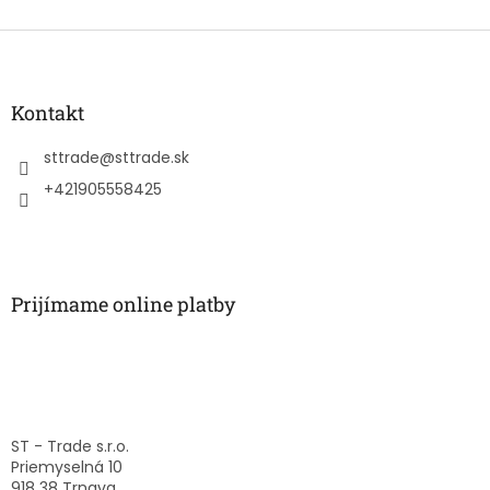
Z
á
p
ä
Kontakt
t
i
sttrade
@
sttrade.sk
e
+421905558425
Prijímame online platby
ST - Trade s.r.o.
Priemyselná 10
918 38 Trnava