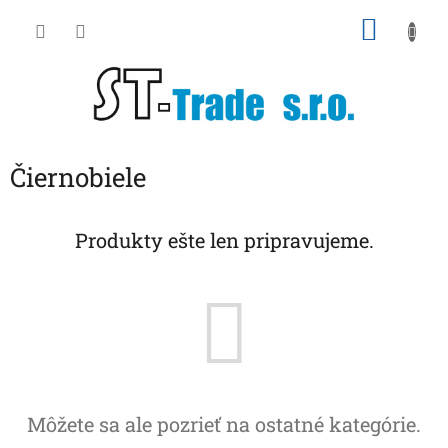
Prejsť
NÁKU
na
obsah
KOŠÍK
Čiernobiele
Produkty ešte len pripravujeme.
Môžete sa ale pozrieť na ostatné kategórie.