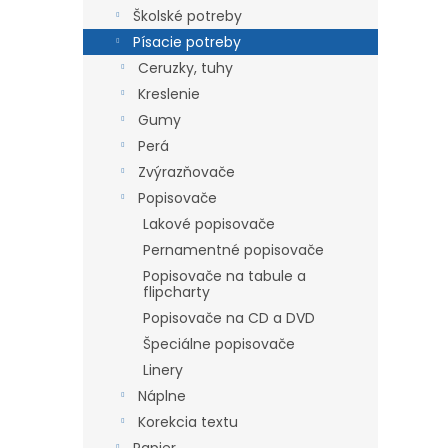
Školské potreby
Písacie potreby
Ceruzky, tuhy
Kreslenie
Gumy
Perá
Zvýrazňovače
Popisovače
Lakové popisovače
Pernamentné popisovače
Popisovače na tabule a
flipcharty
Popisovače na CD a DVD
Špeciálne popisovače
Linery
Náplne
Korekcia textu