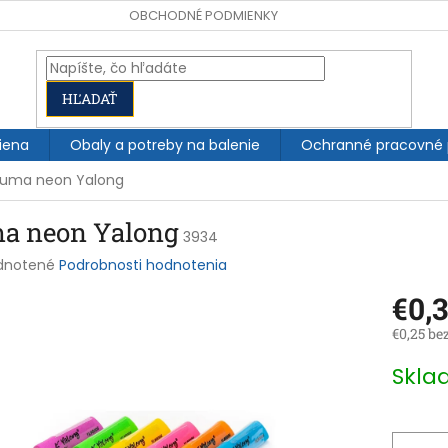
OBCHODNÉ PODMIENKY
HĽADAŤ
iena
Obaly a potreby na balenie
Ochranné pracovné
uma neon Yalong
a neon Yalong
3934
rné
dnotené
Podrobnosti hodnotenia
enie
€0,3
tu
€0,25 be
Jednotk
Skl
cena:
čiek.