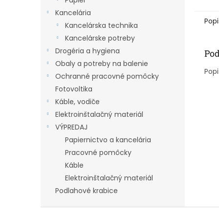
Papier
Kancelária
Popi
Kancelárska technika
Kancelárske potreby
Drogéria a hygiena
Pod
Obaly a potreby na balenie
Popi
Ochranné pracovné pomôcky
Fotovoltika
Káble, vodiče
Elektroinštalačný materiál
VÝPREDAJ
Papiernictvo a kancelária
Pracovné pomôcky
Káble
Elektroinštalačný materiál
Podlahové krabice
Z