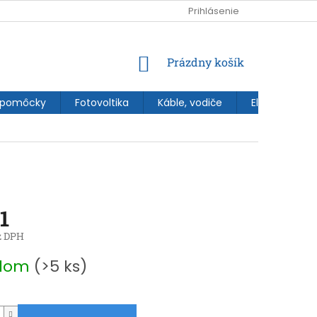
Prihlásenie
NÁKUPNÝ
Prázdny košík
KOŠÍK
 pomôcky
Fotovoltika
Káble, vodiče
Elektroinštal
1
z DPH
ová
adom
(>5 ks)