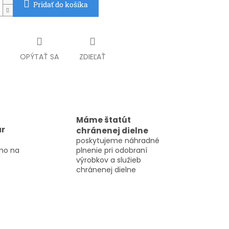
Pridať do košíka
OPÝTAŤ SA
ZDIEĽAŤ
Máme štatút
ar
chránenej dielne
poskytujeme náhradné
mo na
plnenie pri odobraní
výrobkov a služieb
chránenej dielne