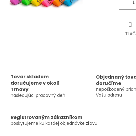
TLAČ
Tovar skladom
Objednaný tov
doručujeme v okolí
doručíme
Trnavy
nepoškodený pria
Vašu adresu
nasledujúci pracovný deň
Registrovaným zákazníkom
poskytujeme ku každej objednávke zľavu