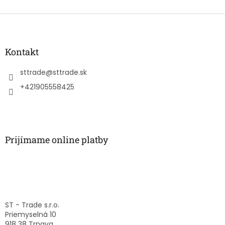
Z
á
p
ä
Kontakt
t
i
sttrade
@
sttrade.sk
e
+421905558425
Prijímame online platby
ST - Trade s.r.o.
Priemyselná 10
918 38 Trnava