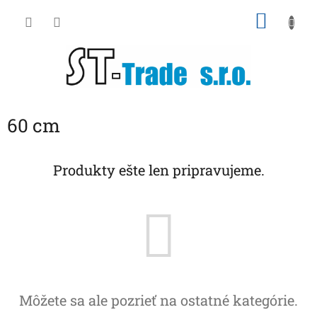
Prejsť
NÁKU
na
obsah
KOŠÍK
60 cm
Produkty ešte len pripravujeme.
Môžete sa ale pozrieť na ostatné kategórie.