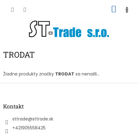
Prejsť
NÁKU
na
obsah
KOŠÍK
TRODAT
Žiadne produkty značky
TRODAT
sa nenašli...
Z
á
p
ä
Kontakt
t
i
sttrade
@
sttrade.sk
e
+421905558425