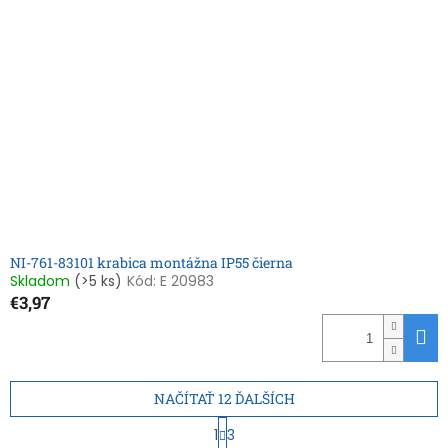
NI-761-83101 krabica montážna IP55 čierna
Skladom
(>5 ks)
Kód:
E 20983
€3,97
NAČÍTAŤ 12 ĎALŠÍCH
S
1
3
t