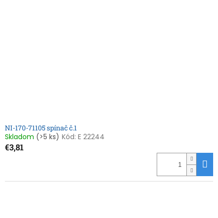
NI-170-71105 spínač č.1
Skladom
(>5 ks)
Kód:
E 22244
€3,81