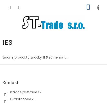
Prejsť
NÁKU
na
obsah
KOŠÍK
IES
Žiadne produkty značky
IES
sa nenašli...
Z
á
p
ä
Kontakt
t
i
sttrade
@
sttrade.sk
e
+421905558425