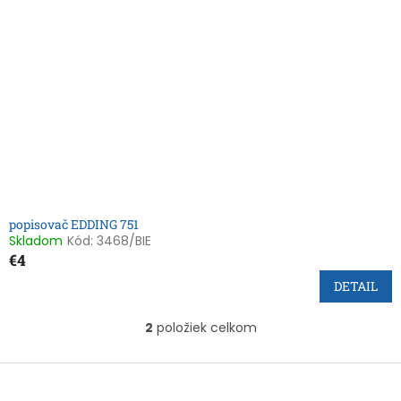
popisovač EDDING 751
Skladom
Kód:
3468/BIE
€4
DETAIL
2
položiek celkom
O
v
l
Z
á
á