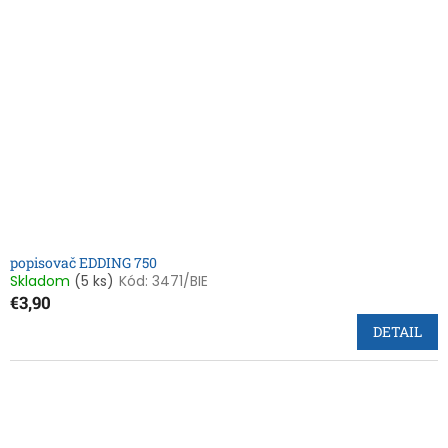
i
p
s
r
p
o
r
d
o
u
d
k
u
t
k
o
t
v
o
v
popisovač EDDING 750
Skladom
(5 ks)
Kód:
3471/BIE
€3,90
DETAIL