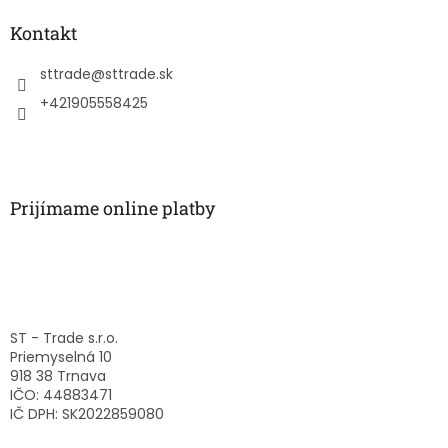
d
p
a
ä
Kontakt
c
t
i
i
sttrade
@
sttrade.sk
e
p
e
+421905558425
r
v
k
y
v
Prijímame online platby
ý
p
i
s
u
ST - Trade s.r.o.
Priemyselná 10
918 38 Trnava
IČO: 44883471
IČ DPH: SK2022859080