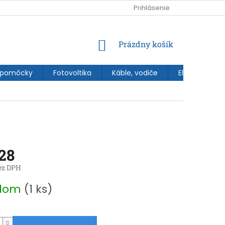
Prihlásenie
NÁKUPNÝ
Prázdny košík
KOŠÍK
 pomôcky
Fotovoltika
Káble, vodiče
Elektroinštal
,28
ez DPH
ová
adom
(1 ks)