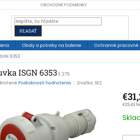
OBCHODNÉ PODMIENKY
HĽADAŤ
iena
Obaly a potreby na balenie
Ochranné pracovné
ISGN 6353
uvka ISGN 6353
E 275
rné
dnotené
Podrobnosti hodnotenia
Značka:
SEZ
enie
€31
tu
€25,43 b
Jednotk
Skl
cena:
čiek.