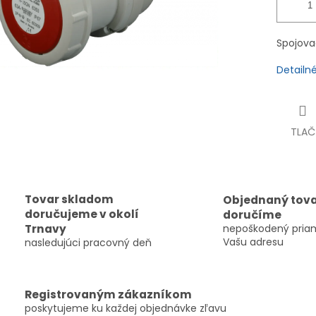
Spojovac
Detailn
TLAČ
Tovar skladom
Objednaný tov
doručujeme v okolí
doručíme
Trnavy
nepoškodený pria
Vašu adresu
nasledujúci pracovný deň
Registrovaným zákazníkom
poskytujeme ku každej objednávke zľavu