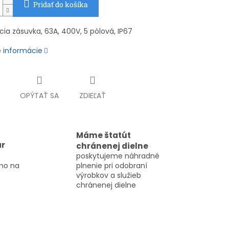
Pridať do košíka
ia zásuvka, 63A, 400V, 5 pólová, IP67
é informácie
OPÝTAŤ SA
ZDIEĽAŤ
Máme štatút
ar
chránenej dielne
poskytujeme náhradné
mo na
plnenie pri odobraní
výrobkov a služieb
chránenej dielne