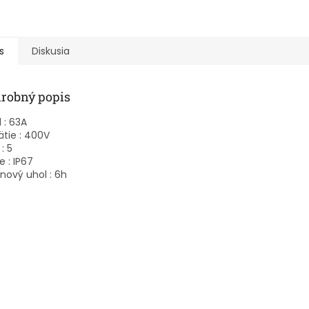
s
Diskusia
robný popis
 : 63A
tie : 400V
: 5
e : IP67
nový uhol : 6h