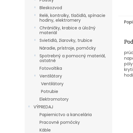
Poistky
Bleskozvod
Relé, kontrolky, tlačidlá, spínacie
hodiny, elektromery
Popi
Chráničky, krabice a úložný
materiál
Svietidlá, žiarovky, trubice
Pod
Náradie, prístroje, pomôcky
prúd
Spotrebný a pomocný materiál,
napä
ostatné
póly 
Fotovoltika
kryti
hodi
Ventilátory
Ventilátory
Potrubie
Elektromotory
VÝPREDAJ
Papiernictvo a kancelária
Pracovné pomôcky
Káble