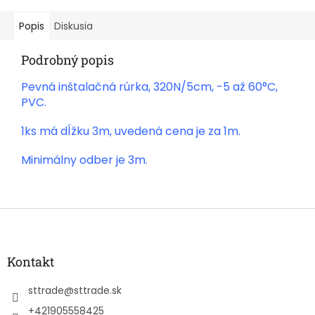
Popis
Diskusia
Podrobný popis
Pevná inštalačná rúrka, 320N/5cm, -5 až 60°C,
PVC.
1ks má dĺžku 3m, uvedená cena je za 1m.
Minimálny odber je 3m.
Z
á
p
ä
Kontakt
t
i
sttrade
@
sttrade.sk
e
+421905558425