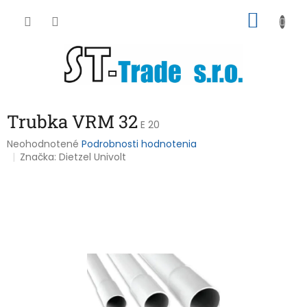
Prejsť
NÁKU
na
obsah
KOŠÍK
Trubka VRM 32
E 20
Priemerné
Neohodnotené
Podrobnosti hodnotenia
hodnotenie
Značka:
Dietzel Univolt
produktu
je
0,0
z
5
hviezdičiek.