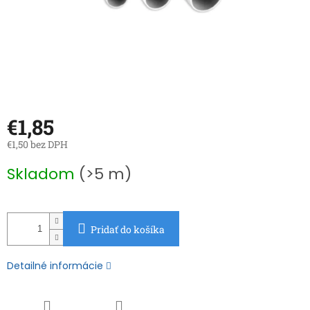
€1,85
€1,50 bez DPH
Jednotková
Skladom
(>5 m)
cena:
Pridať do košíka
Detailné informácie