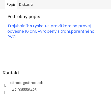
Popis
Diskusia
Podrobný popis
Trojuholník s ryskou, s pravítkom na pravej
odvesne 16 cm, vyrobený z transparentného
PVC.
Z
á
p
ä
Kontakt
t
i
sttrade
@
sttrade.sk
e
+421905558425