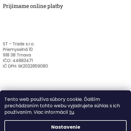
Prijímame online platby
ST - Trade s.r.o.
Priemyselná 10
918 38 Trnava
IČO: 44883471
IČ DPH: SK2022859080
Tento web používa súbory cookie. Ďalším
prechádzaním tohto webu vyjadrujete súhlas s ich
používaním. Viac informácií
tu
.
Nastavenie
Vytvoril Shoptet