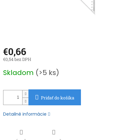
€0,66
€0,54 bez DPH
Jednotková
Skladom
(>5 ks)
cena:
Pridať do košíka
Detailné informácie