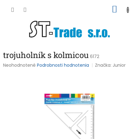
Prejsť
NÁKU
na
obsah
KOŠÍK
trojuholník s kolmicou
6172
Priemerné
Neohodnotené
Podrobnosti hodnotenia
Značka:
Junior
hodnotenie
produktu
je
0,0
z
5
hviezdičiek.