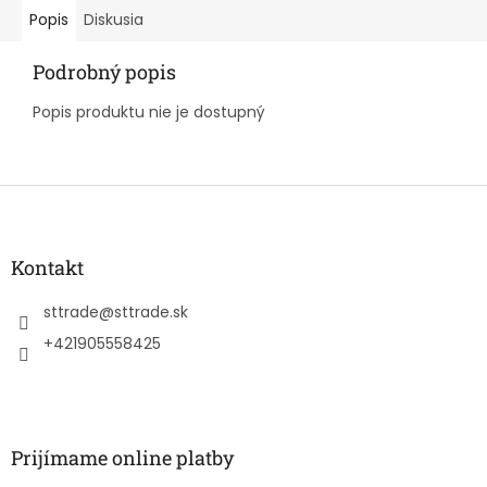
Popis
Diskusia
Podrobný popis
Popis produktu nie je dostupný
Z
á
p
ä
Kontakt
t
i
sttrade
@
sttrade.sk
e
+421905558425
Prijímame online platby