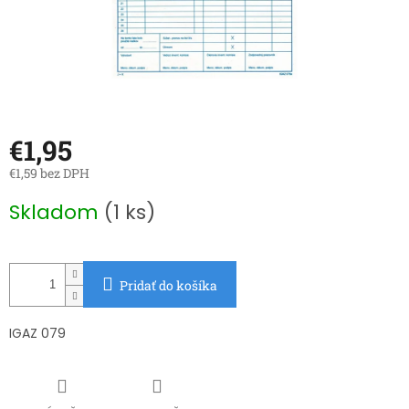
€1,95
€1,59 bez DPH
Jednotková
Skladom
(1 ks)
cena:
Pridať do košíka
IGAZ 079