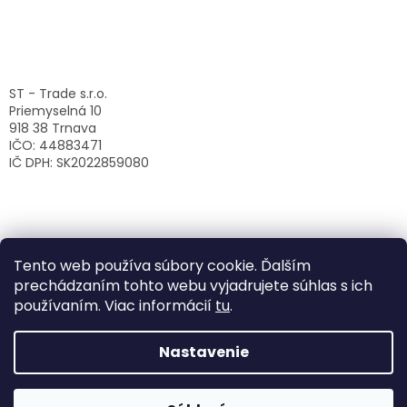
ST - Trade s.r.o.
Priemyselná 10
918 38 Trnava
IČO: 44883471
IČ DPH: SK2022859080
Tento web používa súbory cookie. Ďalším
prechádzaním tohto webu vyjadrujete súhlas s ich
používaním. Viac informácií
tu
.
Nastavenie
Vytvoril Shoptet