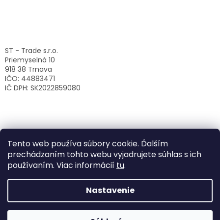
ST - Trade s.r.o.
Priemyselná 10
918 38 Trnava
IČO: 44883471
IČ DPH: SK2022859080
Tento web používa súbory cookie. Ďalším
prechádzaním tohto webu vyjadrujete súhlas s ich
používaním. Viac informácií
tu
.
Nastavenie
Vytvoril Shoptet