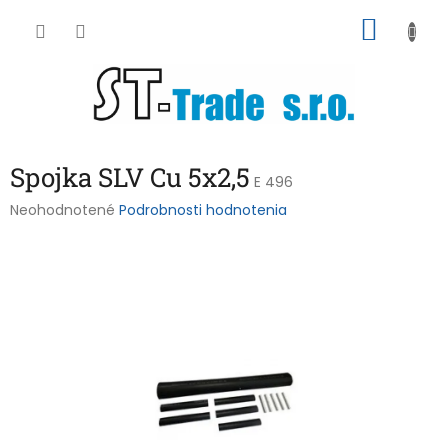
Prejsť
NÁKU
na
obsah
KOŠÍK
Spojka SLV Cu 5x2,5
E 496
Priemerné
Neohodnotené
Podrobnosti hodnotenia
hodnotenie
produktu
je
0,0
z
5
hviezdičiek.