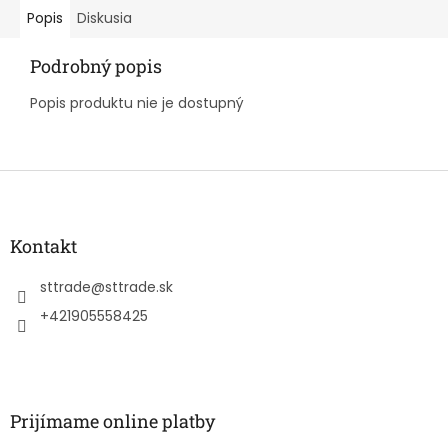
Popis
Diskusia
Podrobný popis
Popis produktu nie je dostupný
Z
á
p
ä
Kontakt
t
i
sttrade
@
sttrade.sk
e
+421905558425
Prijímame online platby