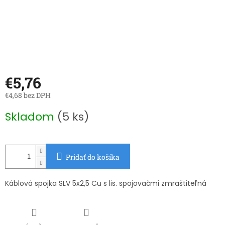
€5,76
€4,68 bez DPH
Jednotková
Skladom
(5 ks)
cena:
Pridať do košíka
Káblová spojka SLV 5x2,5 Cu s lis. spojovačmi zmraštiteľná