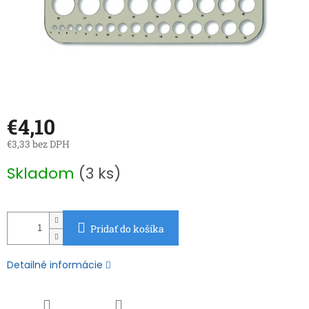
€4,10
€3,33 bez DPH
Jednotková
Skladom
(3 ks)
cena:
Pridať do košíka
Detailné informácie