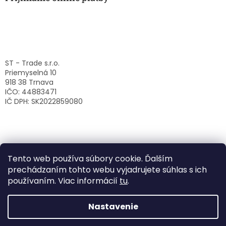
ST - Trade s.r.o.
Priemyselná 10
918 38 Trnava
IČO: 44883471
IČ DPH: SK2022859080
Tento web používa súbory cookie. Ďalším
prechádzaním tohto webu vyjadrujete súhlas s ich
používaním. Viac informácií
tu
.
Nastavenie
Vytvoril Shoptet