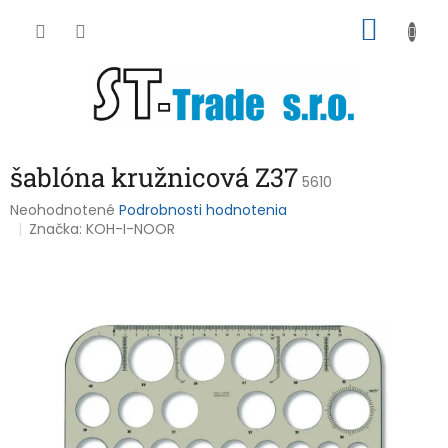
Prejsť
NÁKU
na
obsah
KOŠÍK
šablóna kružnicová Z37
5610
Priemerné
Neohodnotené
Podrobnosti hodnotenia
hodnotenie
Značka:
KOH-I-NOOR
produktu
je
0,0
z
5
hviezdičiek.