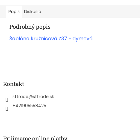
Popis
Diskusia
Podrobný popis
Šablóna kružnicová Z37 - dymová.
Z
á
p
ä
Kontakt
t
i
sttrade
@
sttrade.sk
e
+421905558425
Prijímame online platby