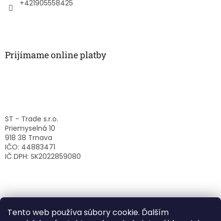
e
+421905558425
Prijímame online platby
ST - Trade s.r.o.
Priemyselná 10
918 38 Trnava
IČO: 44883471
IČ DPH: SK2022859080
Tento web používa súbory cookie. Ďalším