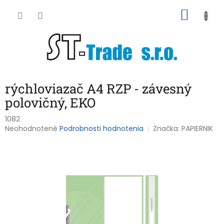
Prejsť
NÁKU
na
obsah
KOŠÍK
rýchloviazač A4 RZP - závesný
polovičný, EKO
1082
Priemerné
Neohodnotené
Podrobnosti hodnotenia
Značka:
PAPIERNIK
hodnotenie
produktu
je
0,0
z
5
hviezdičiek.