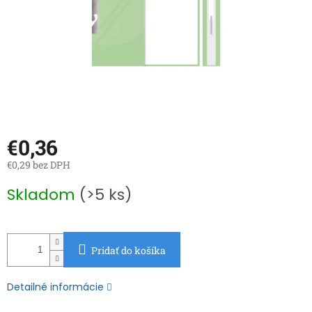
€0,36
€0,29 bez DPH
Jednotková
Skladom
(>5 ks)
cena:
Pridať do košíka
Detailné informácie