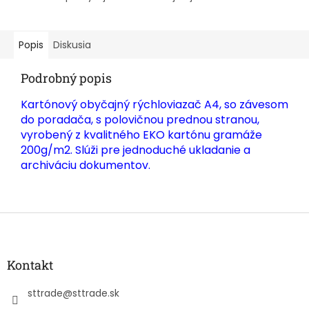
Popis
Diskusia
Podrobný popis
Kartónový obyčajný rýchloviazač A4, so závesom
do poradača, s polovičnou prednou stranou,
vyrobený z kvalitného EKO kartónu gramáže
200g/m2. Slúži pre jednoduché ukladanie a
archiváciu dokumentov.
Z
á
p
ä
Kontakt
t
i
sttrade
@
sttrade.sk