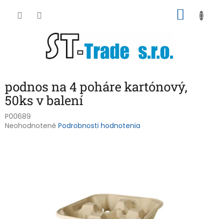
Prejsť
NÁKU
na
obsah
KOŠÍK
podnos na 4 poháre kartónový,
50ks v balení
P00689
Priemerné
Neohodnotené
Podrobnosti hodnotenia
hodnotenie
produktu
je
0,0
z
5
hviezdičiek.