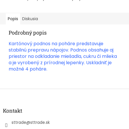
Popis
Diskusia
Podrobný popis
Kartónový podnos na poháre predstavuje
stabilnú prepravu nápojov. Podnos obsahuje aj
priestor na odkladanie miešadla, cukru či mlieka
a je vyrobený z prírodnej lepenky. Uskladniť je
možné 4 poháre.
Z
á
p
ä
Kontakt
t
i
sttrade
@
sttrade.sk