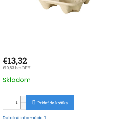
€13,32
€10,83 bez DPH
Jednotková
Skladom
cena:
Pridať do košíka
Detailné informácie