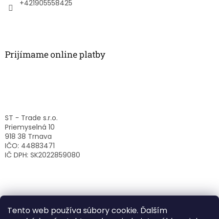
e
+421905558425
Prijímame online platby
ST - Trade s.r.o.
Priemyselná 10
918 38 Trnava
IČO: 44883471
IČ DPH: SK2022859080
Tento web používa súbory cookie. Ďalším