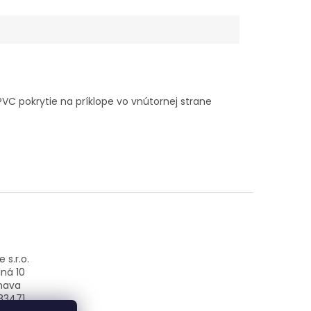
C pokrytie na príklope vo vnútornej strane
 s.r.o.
ná 10
nava
83471