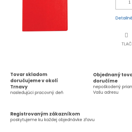
Detailn
TLAČ
Tovar skladom
Objednaný tov
doručujeme v okolí
doručíme
Trnavy
nepoškodený pria
Vašu adresu
nasledujúci pracovný deň
Registrovaným zákazníkom
poskytujeme ku každej objednávke zľavu