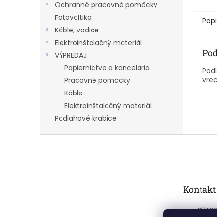
Ochranné pracovné pomôcky
Fotovoltika
Popi
Káble, vodiče
Elektroinštalačný materiál
Pod
VÝPREDAJ
Papiernictvo a kancelária
Podl
vre
Pracovné pomôcky
Káble
Elektroinštalačný materiál
Podlahové krabice
Z
á
p
ä
t
Kontakt
i
e
sttra