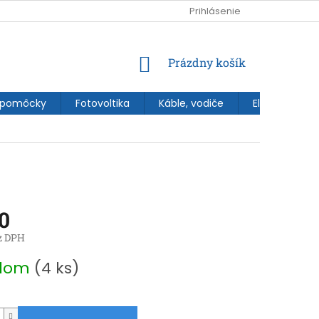
Prihlásenie
NÁKUPNÝ
Prázdny košík
KOŠÍK
 pomôcky
Fotovoltika
Káble, vodiče
Elektroinštal
0
z DPH
ová
adom
(4 ks)