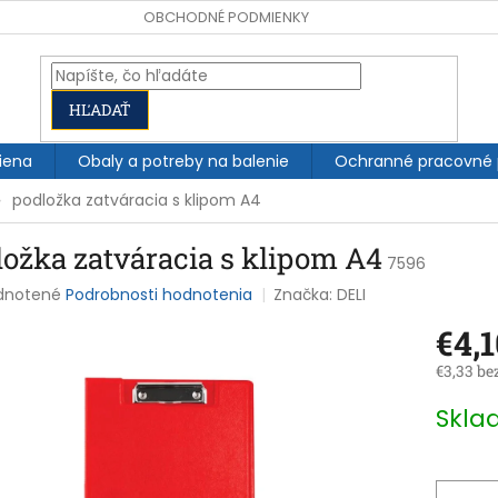
OBCHODNÉ PODMIENKY
HĽADAŤ
iena
Obaly a potreby na balenie
Ochranné pracovné
podložka zatváracia s klipom A4
ložka zatváracia s klipom A4
7596
rné
dnotené
Podrobnosti hodnotenia
Značka:
DELI
enie
€4,1
tu
€3,33 be
Jednotk
Skl
cena:
čiek.