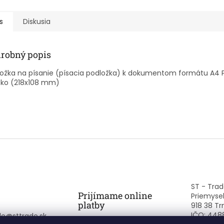
s
Diskusia
robný popis
ožka na písanie (písacia podložka) k dokumentom formátu A4 PV
cko (218x108 mm)
ST - Trade
Prijímame online
Priemysel
platby
918 38 Tr
IČO: 448
de
@
sttrade.sk