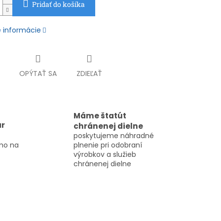
Pridať do košíka
é informácie
OPÝTAŤ SA
ZDIEĽAŤ
Máme štatút
ar
chránenej dielne
poskytujeme náhradné
mo na
plnenie pri odobraní
výrobkov a služieb
chránenej dielne