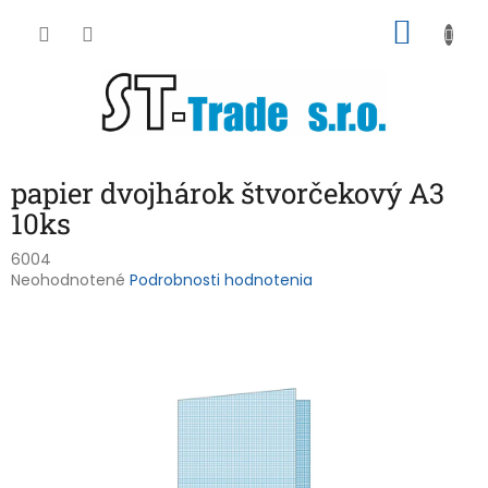
Prejsť
NÁKU
na
obsah
KOŠÍK
papier dvojhárok štvorčekový A3
10ks
6004
Priemerné
Neohodnotené
Podrobnosti hodnotenia
hodnotenie
produktu
je
0,0
z
5
hviezdičiek.