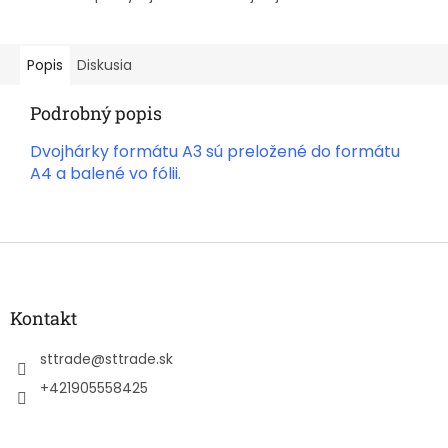
Popis
Diskusia
Podrobný popis
Dvojhárky formátu A3 sú preložené do formátu
A4 a balené vo fólii.
Z
á
p
ä
Kontakt
t
i
sttrade
@
sttrade.sk
e
+421905558425