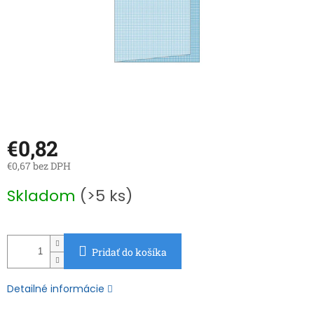
€0,82
€0,67 bez DPH
Jednotková
Skladom
(>5 ks)
cena:
Pridať do košíka
Detailné informácie